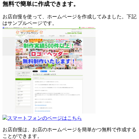
無料で簡単に作成できます。
お店自慢を使って、ホームページを作成してみました。下記
はサンプルページです。
スマートフォンのページはこちら
お店自慢は、お店のホームページを簡単かつ無料で作成する
ことができます。