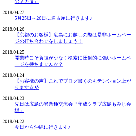
のミカタ』
2018.04.27
5月25日～26日に名古屋に行きます♪
2018.04.26
【京都のお客様】広島にお越しの際は是非ホームペー
ジの打ち合わせをしましょう！
2018.04.25
開業時こそ負担が少なく検索に圧倒的に強いホームペ
ージを持ちませんか？
2018.04.24
【お客様の声】これでブログ書くのもテンション上が
ります☆彡
2018.04.23
先日は広島の異業種交流会『守成クラブ広島もみじ会
場』
2018.04.22
今日から沖縄に行きます♪