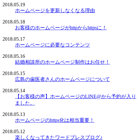
2018.05.19
ホームページを更新しなくなる理由
2018.05.18
お客様のホームページがhttpからhttpsに！
2018.05.17
ホームページに必要なコンテンツ
2018.05.16
結婚相談所のホームページ制作はお任せ！
2018.05.15
広島の歯医者さんのホームページについて
2018.05.14
【お客様の声】ホームページのLINE@から予約が入り
ました。
2018.05.13
ホームページのhttps化は相当重要！
2018.05.12
楽しくなってきたワードプレスブログ♪