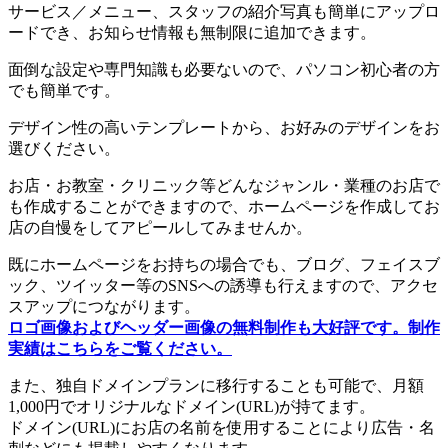
サービス／メニュー、スタッフの紹介写真も簡単にアップロ
ードでき、お知らせ情報も無制限に追加できます。
面倒な設定や専門知識も必要ないので、パソコン初心者の方
でも簡単です。
デザイン性の高いテンプレートから、お好みのデザインをお
選びください。
お店・お教室・クリニック等どんなジャンル・業種のお店で
も作成することができますので、ホームページを作成してお
店の自慢をしてアピールしてみませんか。
既にホームページをお持ちの場合でも、ブログ、フェイスブ
ック、ツイッター等のSNSへの誘導も行えますので、アクセ
スアップにつながります。
ロゴ画像およびヘッダー画像の無料制作も大好評です。制作
実績はこちらをご覧ください。
また、独自ドメインプランに移行することも可能で、月額
1,000円でオリジナルなドメイン(URL)が持てます。
ドメイン(URL)にお店の名前を使用することにより広告・名