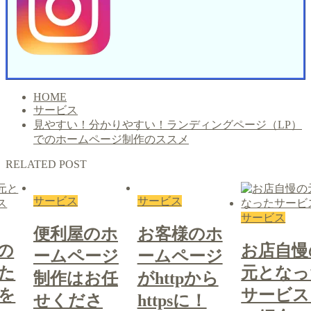
HOME
サービス
見やすい！分かりやすい！ランディングページ（LP）
でのホームページ制作のススメ
RELATED POST
サービス
サービス
サービス
便利屋のホ
お客様のホ
の
お店自慢
ームページ
ームページ
た
元となっ
制作はお任
がhttpから
を
サービス
せくださ
httpsに！