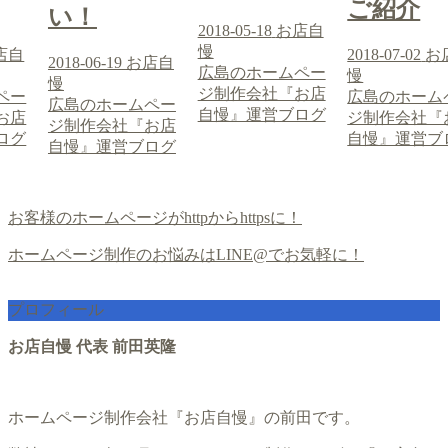
ご紹介
い！
2018-05-18
お店自
慢
店自
2018-07-02
お
2018-06-19
お店自
広島のホームペー
慢
慢
ジ制作会社『お店
ペー
広島のホーム
広島のホームペー
自慢』運営ブログ
お店
ジ制作会社『
ジ制作会社『お店
ログ
自慢』運営ブ
自慢』運営ブログ
お客様のホームページがhttpからhttpsに！
ホームページ制作のお悩みはLINE@でお気軽に！
プロフィール
お店自慢 代表 前田英隆
ホームページ制作会社『お店自慢』の前田です。