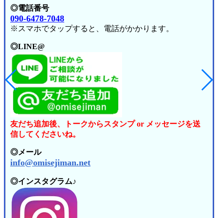
◎電話番号
090-6478-7048
※スマホでタップすると、電話がかかります。
◎LINE@
友だち追加後、トークからスタンプ or メッセージを送
信してくださいね。
◎
メール
info@omisejiman.net
◎インスタグラム♪