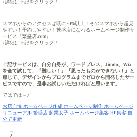
↓詳細は下記をクリック！
スマホからのアクセスは既に70%以上！そのスマホから超見
やすい！予約しやすい！繁盛店になれるホームページ制作サ
ービス『繁盛店.com』
↓詳細は下記をクリック！
上記サービスは、自分自身が、ワードプレス、Jimdo、Wix
を全て試して、『難しい！』『思ったものができない！』と
感じて、デザインからプログラムまでゼロから開発したサー
ビスですので、是非お試しいただければと思います。
ではでは～♪
お店自慢
ホームページ作成
ホームページ制作
ホームページ
リニューアル
繁盛店
起業女子
ホームページ集客
HP集客
自
分で更新