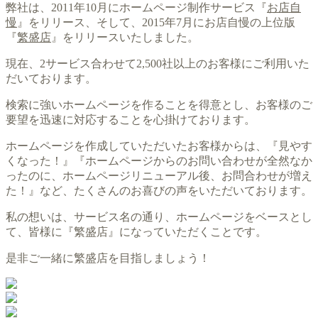
弊社は、2011年10月にホームページ制作サービス『
お店自
慢
』をリリース、そして、2015年7月にお店自慢の上位版
『
繁盛店
』をリリースいたしました。
現在、2サービス合わせて2,500社以上のお客様にご利用いた
だいております。
検索に強いホームページを作ることを得意とし、お客様のご
要望を迅速に対応することを心掛けております。
ホームページを作成していただいたお客様からは、『見やす
くなった！』『ホームページからのお問い合わせが全然なか
ったのに、ホームページリニューアル後、お問合わせが増え
た！』など、たくさんのお喜びの声をいただいております。
私の想いは、サービス名の通り、ホームページをベースとし
て、皆様に『繁盛店』になっていただくことです。
是非ご一緒に繁盛店を目指しましょう！