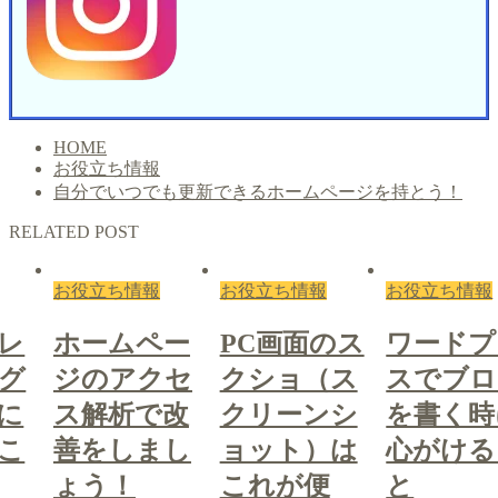
HOME
お役立ち情報
自分でいつでも更新できるホームページを持とう！
RELATED POST
お役立ち情報
お役立ち情報
お役立ち情報
レ
ホームペー
PC画面のス
ワードプ
グ
ジのアクセ
クショ（ス
スでブロ
に
ス解析で改
クリーンシ
を書く時
こ
善をしまし
ョット）は
心がける
ょう！
これが便
と