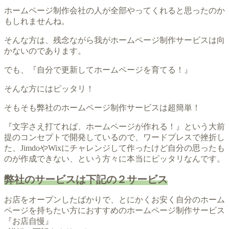
ホームページ制作会社の人が全部やってくれると思ったのか
もしれませんね。
そんな方は、残念ながら我がホームページ制作サービスは向
かないのであります。
でも、『自分で更新してホームページを育てる！』
そんな方にはピッタリ！
そもそも弊社のホームページ制作サービスは超簡単！
『文字さえ打てれば、ホームページが作れる！』という大前
提のコンセプトで開発しているので、ワードプレスで挫折し
た、JimdoやWixにチャレンジして作ったけど自分の思ったも
のが作成できない、という方々に本当にピッタリなんです。
弊社のサービスは下記の２サービス
お店をオープンしたばかりで、とにかくお安く自分のホーム
ページを持ちたい方におすすめのホームページ制作サービス
『お店自慢』