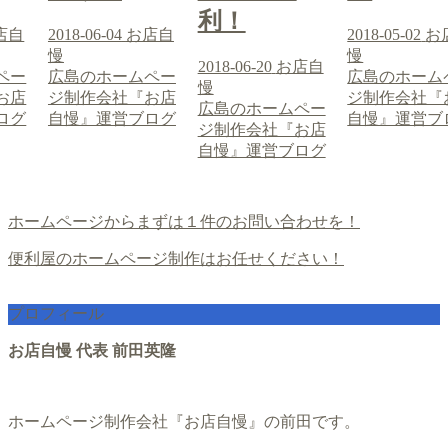
利！
店自
2018-06-04
お店自
2018-05-02
お
慢
慢
2018-06-20
お店自
ペー
広島のホームペー
広島のホーム
慢
お店
ジ制作会社『お店
ジ制作会社『
広島のホームペー
ログ
自慢』運営ブログ
自慢』運営ブ
ジ制作会社『お店
自慢』運営ブログ
ホームページからまずは１件のお問い合わせを！
便利屋のホームページ制作はお任せください！
プロフィール
お店自慢 代表 前田英隆
ホームページ制作会社『お店自慢』の前田です。