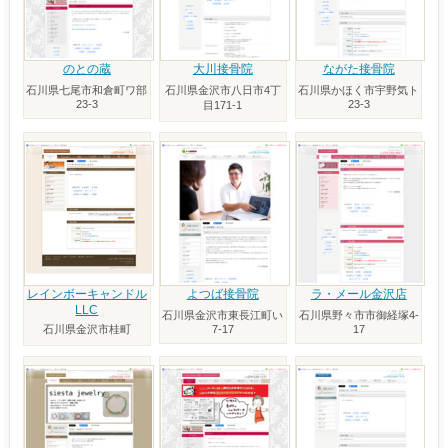
のとの蔵
大川接骨院
ながた接骨院
石川県七尾市和倉町ワ部
石川県金沢市八日市4丁
石川県かほく市宇野気ト
23-3
23-3
目171-1
レインボーキャンドル
よつば接骨院
ラ・メール金沢店
LLC
石川県金沢市東長江町い
石川県野々市市御経塚4-
石川県金沢市桂町
7-17
17