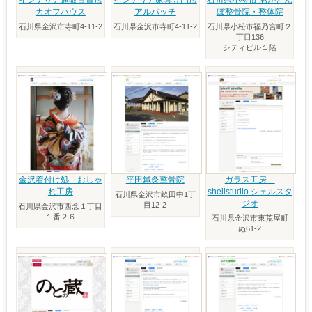
インテリア通販百貨店
インテリア家具専門店
石川県小松市 あかとん
カオフハウス
アルバッチ
ぼ整骨院・整体院
石川県金沢市寺町4-11-2
石川県金沢市寺町4-11-2
石川県小松市福乃宮町２
丁目136
シティビル１階
金沢着付け処 おしゃ
平田鍼灸整骨院
ガラス工房
れ工房
shellstudio シェルスタ
石川県金沢市畝田中1丁
ジオ
目12-2
石川県金沢市西念１丁目
１番２６
石川県金沢市東荒屋町
ぬ61-2