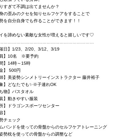
りすぎて不調は出てませんか？
身の歪みのクセを知りセルフケアをすることで
勢を自分自身でも作ることができます！！
イを諦めない素敵な女性が増えると嬉しいです♡
…………………………………………………………
日】1/23、2/20、3/12、3/19
員】10名 ※要予約
間】14時～15時
金】 500円
師】美姿勢シンメトリーインストラクター 藤井裕子
象】どなたでも✨※子連れOK
ち物】バスタオル
装】動きやすい服装
所】ドラゴンスポーツセンター
容】
勢チェック
ムバンドを使っての骨盤からのセルフケアトレーニング
姿勢枕を使っての骨盤からの調整など