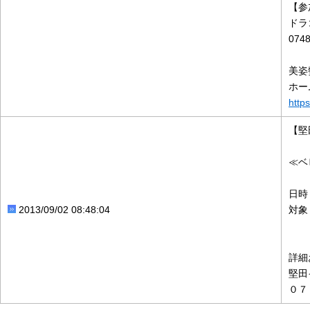
【参
ドラ
074
美姿
ホー
http
【堅
≪ベ
日時
2013/09/02 08:48:04
対象
詳細
堅田
０７