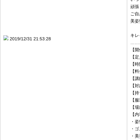
頑張
ご自
美姿
キレ
2019/12/31 21:53:28
……
【開催
【定
【時
【料
【講
【対
【持
【服
【場
【内
・姿
・ゴ
・美