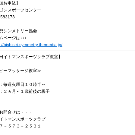
加お申込】
ゴンスポーツセンター
8583173
勢シンメトリー協会
ムページは↓↓↓
s://bishisei-symmetry.themedia.jp/
田イトマンスポーツクラブ教室】
ビーマッサージ教室≫
：毎週火曜日１０時半～
：２ヵ月～１歳前後の親子
お問合せは・・・
イトマンスポーツクラブ
７－５７３－２５３１