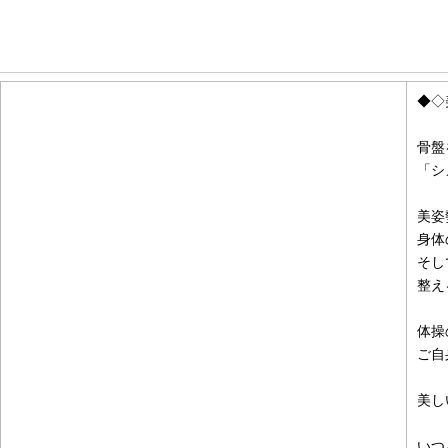
お知らせ情報
◆◇
骨盤
「シ
美姿
身体
そし
整え
体操
ご自
美し
いつ