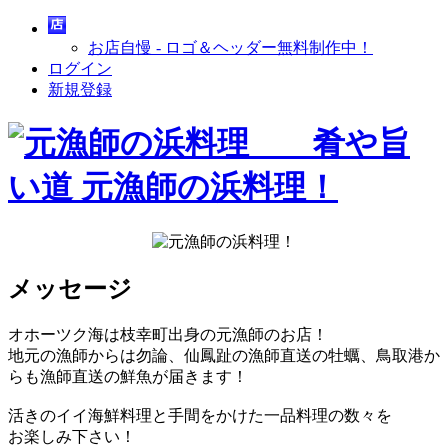
お店自慢 - ロゴ＆ヘッダー無料制作中！
ログイン
新規登録
メッセージ
オホーツク海は枝幸町出身の元漁師のお店！
地元の漁師からは勿論、仙鳳趾の漁師直送の牡蠣、鳥取港か
らも漁師直送の鮮魚が届きます！
活きのイイ海鮮料理と手間をかけた一品料理の数々を
お楽しみ下さい！