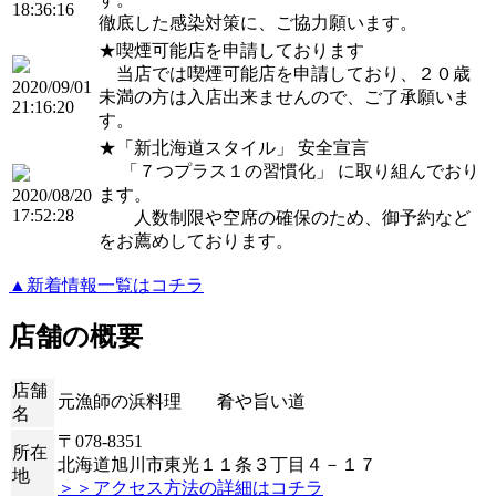
18:36:16
徹底した感染対策に、ご協力願います。
★喫煙可能店を申請しております
当店では喫煙可能店を申請しており、２０歳
2020/09/01
未満の方は入店出来ませんので、ご了承願いま
21:16:20
す。
★「新北海道スタイル」 安全宣言
「７つプラス１の習慣化」 に取り組んでおり
ます。
2020/08/20
17:52:28
人数制限や空席の確保のため、御予約など
をお薦めしております。
▲新着情報一覧はコチラ
店舗の概要
店舗
元漁師の浜料理 肴や旨い道
名
〒078-8351
所在
北海道旭川市東光１１条３丁目４－１７
地
＞＞アクセス方法の詳細はコチラ