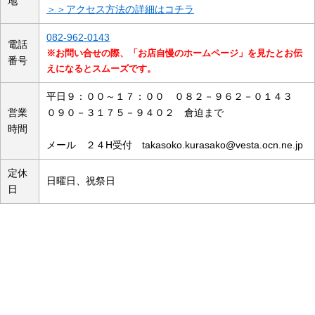
地
＞＞アクセス方法の詳細はコチラ
082-962-0143
電話
※お問い合せの際、「お店自慢のホームページ」を見たとお伝
番号
えになるとスムーズです。
平日９：００～１７：００ ０８２－９６２－０１４３
営業
０９０－３１７５－９４０２ 倉迫まで
時間
メール ２４H受付 takasoko.kurasako@vesta.ocn.ne.jp
定休
日曜日、祝祭日
日