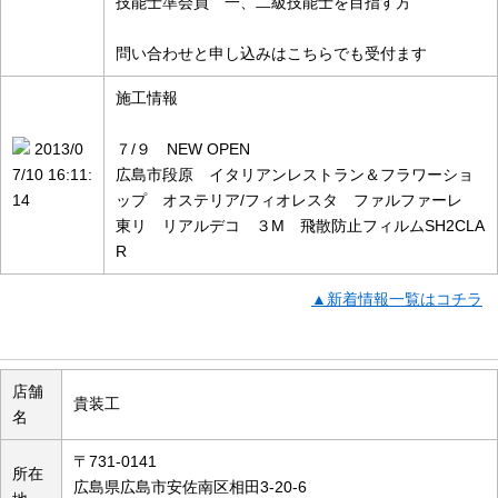
技能士準会員 一、二級技能士を目指す方
問い合わせと申し込みはこちらでも受付ます
施工情報
2013/0
７/９ NEW OPEN
7/10 16:11:
広島市段原 イタリアンレストラン＆フラワーショ
14
ップ オステリア/フィオレスタ ファルファーレ
東リ リアルデコ ３M 飛散防止フィルムSH2CLA
R
▲新着情報一覧はコチラ
店舗の概要
店舗
貴装工
名
〒731-0141
所在
広島県広島市安佐南区相田3-20-6