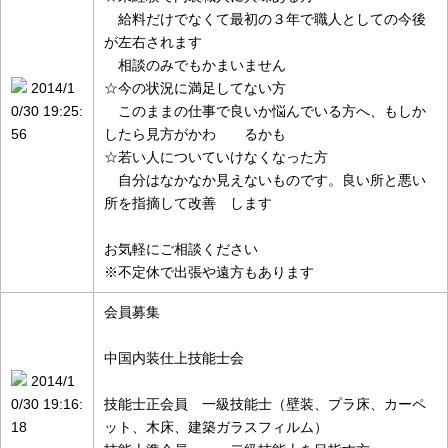
給料だけでなくて最初の３年で職人としての今後
が左右されます
相談のみでもかまいません
2014/1
☆今の状況に満足してない方
0/30 19:25:
このままの仕事で良いか悩んでいる方へ、もしか
56
したら見方がかわ るかも
☆若い人についていけなくなった方
自分はなかなか見えないものです。良い所と悪い
所を指摘して改善 します
お気軽にご相談ください
※不定休で出張や遠方もあります
会員募集
中国内装仕上技能士会
2014/1
0/30 19:16:
技能士正会員 一級技能士（壁装、プラ床、カーペ
18
ット、木床、建築ガラスフィルム）