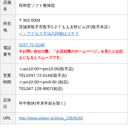
店舗
祥和堂ソフト整体院
名
〒302-0004
所在
茨城県取手市取手2-2-7 もも太郎ビル2F(取手本店）
地
＞＞アクセス方法の詳細はコチラ
0297-72-0148
電話
※お問い合せの際、「お店自慢のホームページ」を見たとお伝
番号
えになるとスムーズです。
☆am10:00〜pm10:00(取手店)
営業
TEL0297-72-0148(取手店)
時間
☆am10:00〜pm9:00 (柏店)
TEL047-128-8807(柏店)
定休
年中無休(年末年始を除く)
日
URL
http://www.ekiten.jp/shop_1363630/