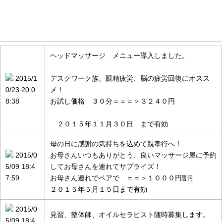
お知らせ情報
ヘッドマッサージ メニュー導入しました。
2015/1
デスクワーク族、眼精疲労、脳の疲労回復にオスス
0/23 20:0
メ！
8:38
お試し価格 ３０分＝＝＝＞３２４０円
２０１５年１１月３０日 まで有効
母の日に感謝の気持ちを込めて親孝行へ！
2015/0
お母さんいつもありがとう、良いマッサージ屋に予約
5/09 18:4
してお母さんを連れてサプライズ！
7:59
お母さん連れでペアで ＝＝＞１０００円割引
２０１５年５月１５日まで有効
2015/0
見習、整体師、オイルセラピスト随時募集します。
5/09 18:4