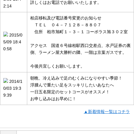
詳しくはお電話でお願いいたします。
2:14
柏店移転及び電話番号変更のお知らせ
ＴＥＬ ０４－７１２８－８８０７
住所 柏市旭町１－３－１ コーポラス旭３０２室
2015/0
5/09 18:4
アクセス 国道６号線柏駅西口交差点、水戸証券の裏
0:58
側、ラーメン屋大勝軒の隣、一階は京葉ガスです。
今後共宜しくお願いします。
朝晩、冷え込みで足のむくみになりやすい季節！
2014/1
浮腫んで重たい足をスッキリしたいあなたへ
0/03 19:3
一日五名限定のセットコースがオススメ！
9:39
お申し込みはお早めに！
▲新着情報一覧はコチラ
店舗の概要