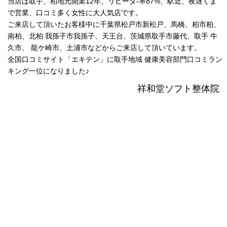
当店は取手、柏地元開業12年、リピータ-率87%、駅近、夜遅くま
で営業、口コミ多く女性に大人気店です。
ご来店して頂いたお客様中に千葉県松戸市新松戸、馬橋、柏市柏、
南柏、北柏 我孫子市我孫子、天王台、茨城県取手市藤代、取手 牛
久市、 龍ケ崎市、土浦市などからご来店して頂いています。
全国口コミサイト「エキテン」に取手地域 健康美容部門口コミラン
キング一位になりました♪
祥和堂ソフト整体院