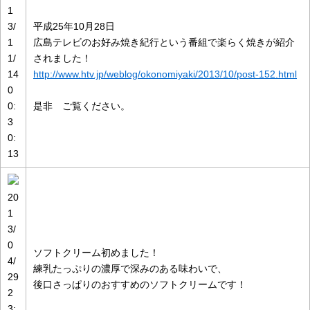
1
3/
平成25年10月28日
1
広島テレビのお好み焼き紀行という番組で楽らく焼きが紹介
1/
されました！
14
http://www.htv.jp/weblog/okonomiyaki/2013/10/post-152.html
0
0:
是非 ご覧ください。
3
0:
13
20
1
3/
0
ソフトクリーム初めました！
4/
練乳たっぷりの濃厚で深みのある味わいで、
29
後口さっぱりのおすすめのソフトクリームです！
2
3: