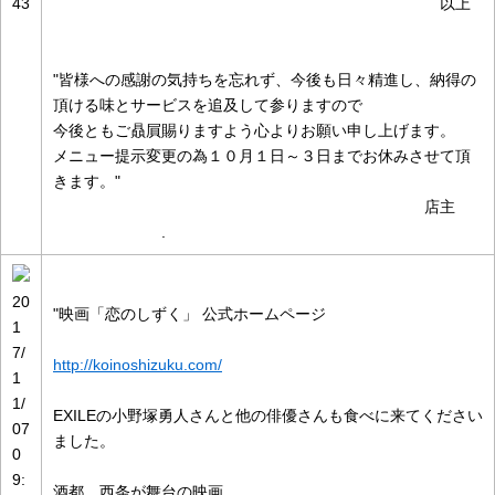
43
以上
"皆様への感謝の気持ちを忘れず、今後も日々精進し、納得の
頂ける味とサービスを追及して参りますので
今後ともご贔屓賜りますよう心よりお願い申し上げます。
メニュー提示変更の為１０月１日～３日までお休みさせて頂
きます。"
店主
.
20
"映画「恋のしずく」 公式ホームページ
1
7/
http://koinoshizuku.com/
1
1/
EXILEの小野塚勇人さんと他の俳優さんも食べに来てください
07
ました。
0
9:
酒都 西条が舞台の映画