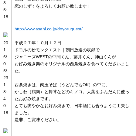
3
恋のしずくをよろしくお願い致します！
5:
18
http://www.asahi.co.jp/doyoruquest/
20
平成２７年１０月１２日
1
ドヨルの粉モンクエスト｜朝日放送の収録で
6/
ジャニーズWESTの中間くん、藤井くん、神山くんが
0
お好み焼き楽のオリジナルの西条焼きを食べてくださいまし
5/
た。
23
1
西条焼きは、肉玉そば（うどんでもOK）の中に、
8:
かしわ（鶏肉）と舞茸などのキノコ。大葉をふんだんに使っ
4
たお好み焼きです。
0:
とても爽やかなお好み焼きで、日本酒にも合うように工夫し
18
ました。
是非、ご賞味ください。