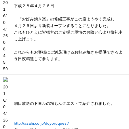
20
平成２８年４月２６日
1
6/
「お好み焼き楽」の修繕工事がこの度ようやく完成し
0
４月２６日より新装オープンすることになりました。
4/
これもひとえに皆様方のご支援ご厚情のお陰と心より御礼申
26
し上げます。
0
8:
これからもお客様にご満足頂けるお好み焼きを提供できるよ
4
う日夜精進して参ります。
5:
59
20
1
6/
朝日放送のドヨルの粉もんクエストで紹介されました。
0
4/
26
http://asahi.co.jp/doyoruquest/
0