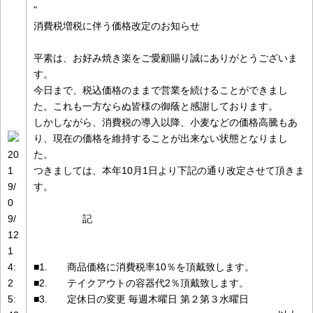
"
消費税増税に伴う価格改定のお知らせ
平素は、お好み焼き楽をご愛顧賜り誠にありがとうございま
す。
今日まで、税込価格のままで営業を続けることができまし
た。これも一方ならぬ皆様の御蔭と感謝しております。
しかしながら、消費税の導入以降、小麦などの価格高騰もあ
り、現在の価格を維持することが出来ない状態となりまし
20
た。
1
つきましては、本年10月1日より下記の通り改定させて頂きま
9/
す。
0
9/
記
12
1
4:
■1. 商品価格に消費税率10％を頂戴致します。
2
■2. テイクアウトの容器代2％頂戴致します。
5:
■3. 定休日の変更 毎週木曜日 第２第３水曜日