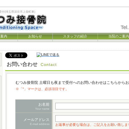
受付(埼玉県深谷市上柴町東)
Tel.
療案内
お知らせ
スタッフの紹介
当院のご案内
お問い合わせ
Contact
むつみ接骨院 土曜日も夜まで受付へのお問い合わせはこちらから
※「*」マークは、必須項目です。
お名前
Your name
メールアドレス
E-mail address
お返事が必要な場合は、ご記入をお願い致しま