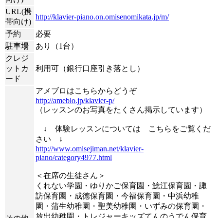
URL(携
http://klavier-piano.on.omisenomikata.jp/m/
帯向け)
予約
必要
駐車場
あり（1台）
クレジ
ットカ
利用可（銀行口座引き落とし）
ード
アメブロはこちらからどうぞ
http://ameblo.jp/klavier-p/
（レッスンのお写真をたくさん掲示しています）
↓ 体験レッスンについては こちらをご覧くだ
さい ↓
http://www.omisejiman.net/klavier-
piano/category4977.html
＜在席の生徒さん＞
くれない学園・ゆりかご保育園・鯰江保育園・諏
訪保育園・成徳保育園・今福保育園・中浜幼稚
園・蒲生幼稚園・聖美幼稚園・いずみの保育園・
放出幼稚園・トレジャーキッズてんのうでん保育