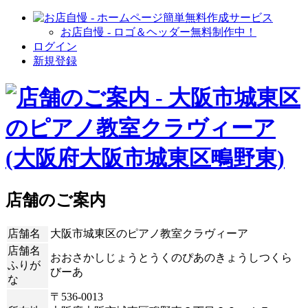
お店自慢 - ロゴ＆ヘッダー無料制作中！
ログイン
新規登録
店舗のご案内
店舗名
大阪市城東区のピアノ教室クラヴィーア
店舗名
おおさかしじょうとうくのぴあのきょうしつくら
ふりが
びーあ
な
〒536-0013