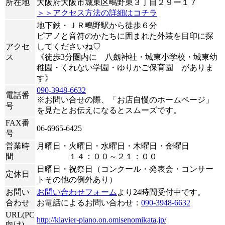
所在地
大阪府大阪市城東区鴫野東３丁目２９ー１７
＞＞アクセス方法の詳細はコチラ
地下鉄・ＪＲ鴫野駅から徒歩６分
ピアノと音符のかたちに囲まれた外装を目印に探
アクセ
してくださいね♡
ス
《徒歩3分圏内に 八劔神社・城東小学校・城東幼
稚園・くれない学園・ゆりかご保育園 がありま
す》
090-3948-6632
電話番
※お問い合せの際、「お店自慢のホームページ」
号
を見たとお伝えになるとスムーズです。
FAX番
06-6965-6425
号
営業時
月曜日・火曜日・水曜日・木曜日・金曜日
間
１４：００～２１：００
日曜日・祝祭日（コンクール・発表会・コンサー
定休日
トその他の例外あり）
お問い
お問い合わせフォーム
より24時間受付中です。
合わせ
お電話によるお問い合わせ：
090-3948-6632
URL(PC
http://klavier-piano.on.omisenomikata.jp/
向け)