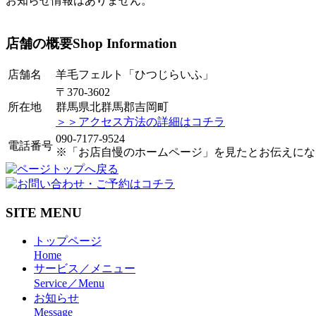
お知らせ情報はありません。
店舗の概要
Shop Information
店舗名
羊毛フェルト「ひつじらいふ」
〒370-3602
所在地
群馬県北群馬郡吉岡町
＞＞アクセス方法の詳細はコチラ
090-7177-9524
電話番号
※「お店自慢のホームページ」を見たとお伝えにな
SITE MENU
トップページ
Home
サービス／メニュー
Service／Menu
お知らせ
Message