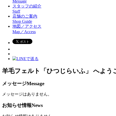
Message
スタッフの紹介
Staff
店舗のご案内
Shop Guide
地図／アクセス
Map／Access
羊毛フェルト「ひつじらいふ」 へよう
メッセージ
Message
メッセージはありません。
お知らせ情報
News