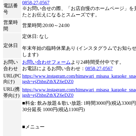
0858-27-0567
電話番
※お問い合せの際、「お店自慢のホームページ」を
号
たとお伝えになるとスムーズです。
営業時
営業時間:20:00～24:00
間
定休日: なし
定休日
年末年始の臨時休業あり (インスタグラムでお知ら
します)
お問い
お問い合わせフォーム
より24時間受付中です。
合わせ
お電話によるお問い合わせ：
0858-27-0567
URL(PC
https://www.instagram.com/himawari_misasa_karaoke_sna
向け)
igsh=ejZhbnZtbXZ6eDZ0
URL(携
https://www.instagram.com/himawari_misasa_karaoke_sna
igsh=ejZhbnZtbXZ6eDZ0
帯向け)
■料金: 飲み放題＆歌い放題: 1時間3000円(税込3300円
30分延長 1000円(税込1100円)
■メニュー