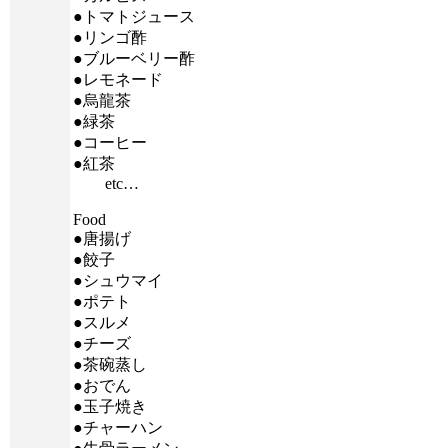
●トマトジュース
●リンゴ酢
●ブルーベリー酢
●レモネード
●烏龍茶
●緑茶
●コーヒー
●紅茶
etc…
Food
●唐揚げ
●餃子
●シュウマイ
●ポテト
●スルメ
●チーズ
●茶碗蒸し
●おでん
●玉子焼き
●チャーハン