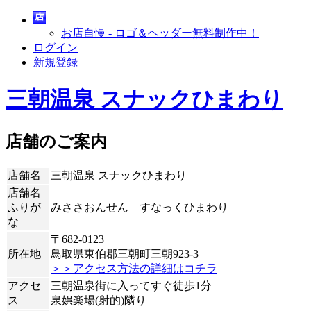
お店自慢 - ロゴ＆ヘッダー無料制作中！
ログイン
新規登録
三朝温泉 スナックひまわり
店舗のご案内
店舗名
三朝温泉 スナックひまわり
店舗名
ふりが
みささおんせん すなっくひまわり
な
〒682-0123
所在地
鳥取県東伯郡三朝町三朝923-3
＞＞アクセス方法の詳細はコチラ
アクセ
三朝温泉街に入ってすぐ徒歩1分
ス
泉娯楽場(射的)隣り