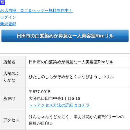
お店自慢 - ロゴ＆ヘッダー無料制作中！
ログイン
新規登録
日田市の白髪染めが得意な一人美容室Rireリル
店舗のご案内
店舗名
日田市の白髪染めが得意な一人美容室Rireリル
店舗名ふ
ひたしのしらがぞめがとくいなびようしつリル
りがな
〒877-0015
所在地
大分県日田市中央1丁目6-16
＞＞アクセス方法の詳細はコチラ
けんちゃんうどん近く、串あげ花かん前‼︎グリーンの
アクセス
屋根が目印☆