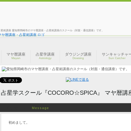
座・占星術講座 愛知県岡崎市のマヤ暦講座・占星術講座のスクール（対面・通信講座）です。
マヤ暦講座
占星学講座
ダウジング講座
サンキャッチャ
Mayan
Astrology
Dowsing
Sun Catcher
占星学スクール『COCORO☆SPICA』 マヤ暦
メッセージ
Message
初めまして。