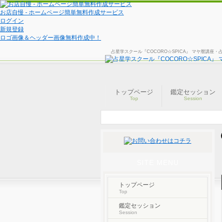
お店自慢 - ホームページ簡単無料作成サービス
ログイン
新規登録
ロゴ画像＆ヘッダー画像無料作成中！
占星学スクール『COCORO☆SPICA』 マヤ暦講
トップページ
鑑定セッション
Top
Session
SITE MENU
トップページ
Top
鑑定セッション
Session