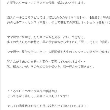
占星学スクール・こころスピカ代表、橘あおいと申します。
当スクールこころスピカでは、5次元の心の暦【マヤ暦】や、【占星学】等の
身のセルフエッセンス（本質）、そして現世での課題とミッション（使命）
マヤ暦や占星学は、ただ単に吉凶を見る「占い」ではなく、
多くの先人たちの智慧と、星の示す叡智から生まれた「暦」、そして「学問
マヤ暦や占星学を学ぶことで、人間関係や人生のミッションの謎が全て解け
皆さんが本来のご自身へと変化・変容していかれるよう･･･
私、橘あおいが、そのためのお手伝いを、精一杯させて頂きます。
こころスピカのマヤ暦＆占星学講座は、
とっても深く詳しく、内容に自信あり！です♡
そしてお講座代はお安くお得に設定させて頂いております！！