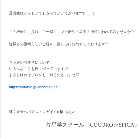
受講生様からもとても喜んで頂いております(*^_^*)
この機会に、是非、ご一緒に、マヤ暦や占星学の神秘に触れてみませんか？
皆様との素晴らしいご縁を、楽しみにお待ちしております♡
マヤ暦や占星学について、
いろんなことを日々綴っています♡
よろしければブログもご覧くださいませ♡
https://ameblo.jp/cocorospica/
輝く未来へのアストロガイド∞橘 あおい
占星学スクール『COCORO☆SPIC