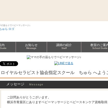
手の温もりでベビーマッサージ♪
案内
お知らせ
講師の紹介
教室のご案
 Guide
Message
Staff
School Guide
ロイヤルセラピスト協会指定スクール ちゅら へよう
メッセージ
Message
ご訪問ありがとうございます。
横浜市青葉区にありますベビーマッサージとベビースキンケア資格取得