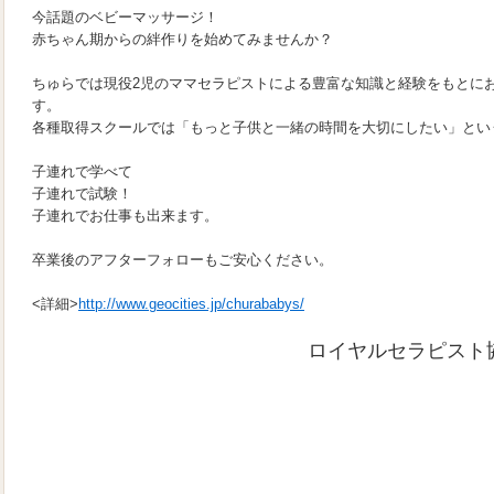
今話題のベビーマッサージ！
赤ちゃん期からの絆作りを始めてみませんか？
ちゅらでは現役2児のママセラピストによる豊富な知識と経験をもとに
す。
各種取得スクールでは「もっと子供と一緒の時間を大切にしたい」とい
子連れで学べて
子連れで試験！
子連れでお仕事も出来ます。
卒業後のアフターフォローもご安心ください。
<詳細>
http://www.geocities.jp/churababys/
ロイヤルセラピスト