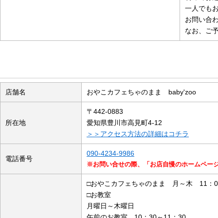
一人でも
お問い合
なお、ご
店舗の概要
店舗名
おやこカフェちゃのまま baby'zoo
〒442-0883
所在地
愛知県豊川市高見町4-12
＞＞アクセス方法の詳細はコチラ
090-4234-9986
電話番号
※お問い合せの際、「お店自慢のホームペー
□おやこカフェちゃのまま 月～木 11：00～
□お教室
月曜日～木曜日
午前のお教室 10：30～11：30