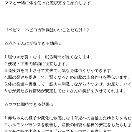
ママと一緒に体を使った遊び方をご紹介します。
《ベビマ・ベビヨガ体操はいいことだらけ！》
☆赤ちゃんに期待できる効果☆
1.寝つきが良くなり、眠る時間が長くなります。
2.便秘・下痢の解消に役立ちます。
3.免疫力を向上させて丈夫で元気な身体づくりができます。
4.脳の発達を促進して、賢くなるための脳の土台作りを手伝います。
5.体の発達を促進して、筋肉を刺激しながらうつぶせ、お座り、ハ
6.心が満たされ情緒が安定してたくさんの笑顔をみせてくれます。
☆ママに期待できる効果☆
1.赤ちゃんの様子や変化に敏感になり育児への自信またゆとりをも
2.ホルモンバランスを改善し、産後の回復や精神的安定をもたらしま
3.お産の時の出産トラブル『バーストラウマ』を癒します。