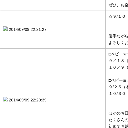
ぜひ、お
☆９/１
2014/09/09 22:21:27
勝手なが
よろしく
□ベビーマ
９／１８
１０／９
□ベビーヨ
９/２５（
１０/３０
2014/09/09 22:20:39
ほかのお
たくさん
初めてお