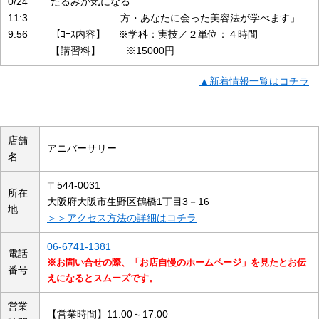
0/24
たるみが気になる
11:3
方・あなたに会った美容法が学べます」
9:56
【ｺｰｽ内容】 ※学科：実技／２単位：４時間
【講習料】 ※15000円
▲新着情報一覧はコチラ
店舗の概要
店舗
アニバーサリー
名
〒544-0031
所在
大阪府大阪市生野区鶴橋1丁目3－16
地
＞＞アクセス方法の詳細はコチラ
06-6741-1381
電話
※お問い合せの際、「お店自慢のホームページ」を見たとお伝
番号
えになるとスムーズです。
営業
【営業時間】11:00～17:00