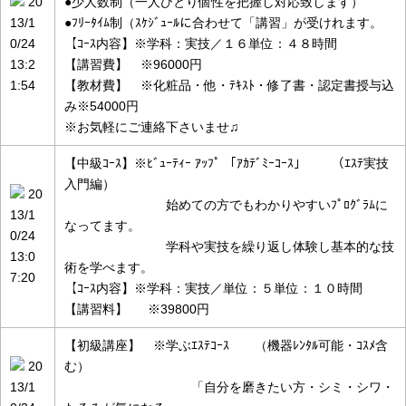
20
●少人数制（一人ひとり個性を把握し対応致します）
13/1
●ﾌﾘｰﾀｲﾑ制（ｽｹｼﾞｭｰﾙに合わせて「講習」が受けれます。
0/24
【ｺｰｽ内容】※学科：実技／１６単位：４８時間
13:2
【講習費】 ※96000円
1:54
【教材費】 ※化粧品・他・ﾃｷｽﾄ・修了書・認定書授与込
み※54000円
※お気軽にご連絡下さいませ♫
【中級ｺｰｽ】※ﾋﾞｭｰﾃｨｰ ｱｯﾌﾟ 「ｱｶﾃﾞﾐｰｺｰｽ」 （ｴｽﾃ実技
入門編）
20
始めての方でもわかりやすいﾌﾟﾛｸﾞﾗﾑに
13/1
なってます。
0/24
学科や実技を繰り返し体験し基本的な技
13:0
術を学べます。
7:20
【ｺｰｽ内容】※学科：実技／単位：５単位：１０時間
【講習料】 ※39800円
【初級講座】 ※学ぶｴｽﾃｺｰｽ （機器ﾚﾝﾀﾙ可能・ｺｽﾒ含
20
む）
13/1
「自分を磨きたい方・シミ・シワ・