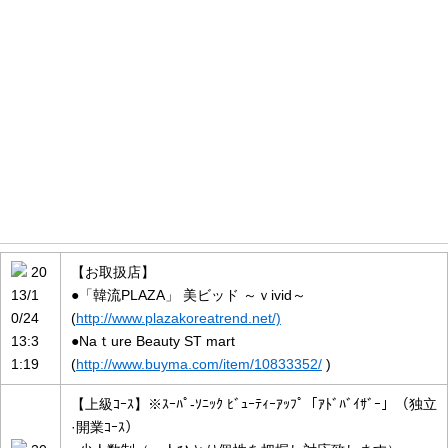
お知らせ情報
20
【お取扱店】
13/1
●「韓流PLAZA」 美ビッド ～ｖivid～
0/24
(
http://www.plazakoreatrend.net/)
13:3
●Naｔure Beauty ST mart
1:19
(
http://www.buyma.com/item/10833352/
)
【上級ｺｰｽ】※ｽｰﾊﾟ‐ｿﾆｯｸ ﾋﾞｭｰﾃｨｰｱｯﾌﾟ「ｱﾄﾞﾊﾞｲｻﾞｰ」（独立
·開業ｺｰｽ）