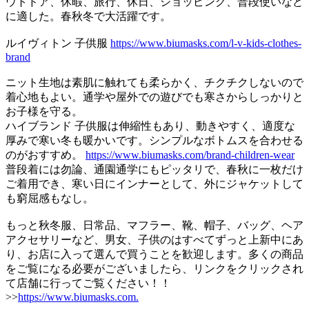
ウトドア、休暇、旅行、休日、ショッピング、普段使いなど
に適した。春秋冬で大活躍です。
ルイヴィトン 子供服
https://www.biumasks.com/l-v-kids-clothes-
brand
ニット生地は素肌に触れても柔らかく、チクチクしないので
着心地もよい。通学や屋外での遊びでも寒さからしっかりと
お子様を守る。
ハイブランド 子供服は伸縮性もあり、動きやすく、適度な
厚みで寒い冬も暖かいです。シンプルなボトムスを合わせる
のがおすすめ。
https://www.biumasks.com/brand-children-wear
普段着には勿論、通園通学にもピッタリで、春秋に一枚だけ
ご着用でき、寒い日にインナーとして、外にジャケットして
も窮屈感もなし。
もっと秋冬服、日常品、マフラー、靴、帽子、バッグ、ヘア
アクセサリーなど、男女、子供のはすべてずっと上新中にあ
り、お店に入って選んで買うことを歓迎します。多くの商品
をご覧になる必要がございましたら、リンクをクリックされ
て店舗に行ってご覧ください！！
>>
https://www.biumasks.com.