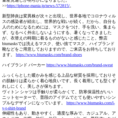
量産見通しが明らかになりました。
>>
https://iphone-mania.jp/news-572815/
。
新型肺炎は変異株が次々と出現し、世界各地でコロナウィル
スの感染者が続出し、世界的な戦いが続く。だから、自分も
人のためになるためには、マスクをつけ、手を洗い、集まら
ず、なるべく外出しないようにする、暑くなってきました
が、衣替えの時期に着るものがないと感じたこと。弊店
biumasksでは洗えるマスク、使い捨てマスク、ハイブランド
靴などをご用意しておりますので、ご来店をお待ちしており
ます。
https://www.biumasks.com/brand-shoes
ハイブランド パーカー
https://www.biumasks.com/brand-sweat
ふっくらとした暖かみを感じる上品な材質を採用しておりそ
の肌触りは柔らかく着心地良いです。長く着用しても型くず
れしにくく、美しさが保ちます。
ヴィトン シャツは手触りが柔らかくて、防寒保温性がいい
ニットセーターで、普段のアイデムでとても使いやすいシン
プルなデザインになっています。
https://www.biumasks.com/l-
v-t-shirt-brand
伸縮性もあり、動きやすく、適度な厚みで、カジュアル、ア