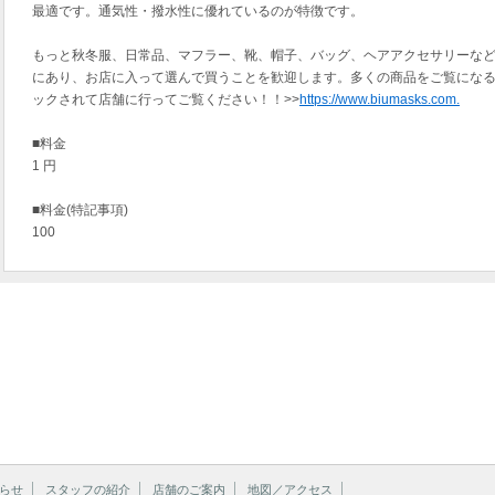
最適です。通気性・撥水性に優れているのが特徴です。
もっと秋冬服、日常品、マフラー、靴、帽子、バッグ、ヘアアクセサリーな
にあり、お店に入って選んで買うことを歓迎します。多くの商品をご覧にな
ックされて店舗に行ってご覧ください！！>>
https://www.biumasks.com.
■料金
1 円
■料金(特記事項)
100
らせ
スタッフの紹介
店舗のご案内
地図／アクセス