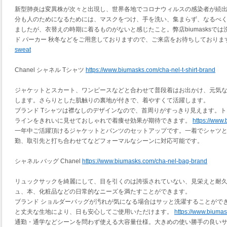
新型肺炎は変異株が次々と出現し、世界各地でコロナウィルスの感染者が続
分も人のためになるためには、マスクをつけ、手を洗い、集まらず、なるべ
ましたが、衣替えの時期に着るものがないと感じたこと。弊店biumasksで
ド パーカー 秋冬などをご用意しておりますので、ご来店をお待ちしておりま
sweat
Chanel シャネル Tシャツ
https://www.biumasks.com/cha-nel-t-shirt-brand
ジャケットとスカート、ワンピースなどと合わせて普段着はお出かけ、元気
します。さらりとした肌触りの裏地が付きで、着やすくて活躍します。
ブランド Tシャツは襟なしのデザインなので、首周りがすっきり見えます。
ラインをきれいに見せておしゃれで着痩せ効果が期待できます。
https://www.
一年中ご活躍頂けるジャケットとパンツのセットアップです。一着でシャツ
勤、取引先と打ち合わせてなどフォーマルなシーンに対応可能です。
シャネル バッグ Chanel
https://www.biumasks.com/cha-nel-bag-brand
リュックサックを綺麗にして、目を引くのは誇張されていない、見栄えと耐
ュ、本、化粧品などの日常的なニーズを満たすことができます。
ブランド ショルダーバッグが汚れが気になる場合はサッと洗濯することがで
と丈夫な生地により、日も安心してご使用いただけます。
https://www.biuma
通勤・通学などシーンを問わず使える大容量仕様。大きめの使い勝手の良い