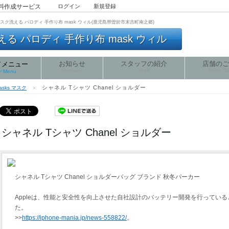
無料作成サービス
ログイン
新規登録
ドマスク洗える パロディ 手作り布 mask ウィル(鹿児島県曽於市末吉町南之郷)
 パロディ 手作り布 mask ウィル
お知らせ
スタッフの紹介
店舗のご
／メニュー
Message
Staff
Shop Gu
e／Menu
シャネル Tシャツ Chanel ショルダー
masks マスク
＞
シャネル Tシャツ Chanel ショルダー
シャネル Tシャツ Chanel ショルダーバッグ ブランド 秋冬パーカー
Appleは、性能と安全性を向上させた自社設計のバッテリー開発を行っていると
た。
>>
https://iphone-mania.jp/news-558822/
。