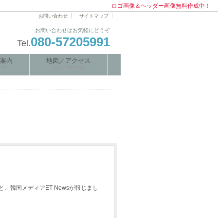
ロゴ画像＆ヘッダー画像無料作成中！
お問い合わせ
サイトマップ
お問い合わせはお気軽にどうぞ
080-57205991
Tel.
案内
地図／アクセス
ide
Map／Access
、韓国メディアET Newsが報じまし