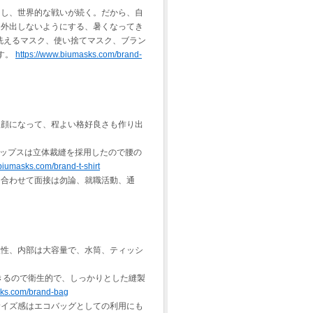
出し、世界的な戦いが続く。だから、自
く外出しないようにする、暑くなってき
は洗えるマスク、使い捨てマスク、ブラン
す。
https://www.biumasks.com/brand-
な顔になって、程よい格好良さも作り出
トップスは立体裁縫を採用したので腰の
biumasks.com/brand-t-shirt
と合わせて面接は勿論、就職活動、通
久性、内部は大容量で、水筒、ティッシ
きるので衛生的で、しっかりとした縫製
sks.com/brand-bag
サイズ感はエコバッグとしての利用にも