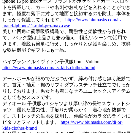
iphone 15 pro maxケース ブランドがポケットとカードスロッ
トを搭載して、カードや名刺やお札などを入れることができ
ます。軽度な落下に対して地面と接触するのを防止、本体を
しっかり保護してくれます。
https://www.biumasks.com/h-
brand-iphone-12-mini-pro-max-case
美しい四角に衝撃吸収構造で、耐熱性と柔軟性から作られ
て、 バッグ型は上品さも兼ね備え、幅広いシーンで活用で
きます。着脱も簡単に行え、しっかりと保護を楽しめ、抜群
な収納機能でギフトにも一品。
ハイブランドルイヴィトン子供服Louis Vuitton
https://www.biumasks.com/l-v-kids-clothes-brand
アームホールが細めでだぶつかず、締め付け感も無く絶妙で
す。首元・袖元・裾のリブもダブルステッチ仕立てでしっか
りしております。男女とも着こなせるユニセックスアイテム
としてもおススメです。
ディオール 子供服がTシャツより厚い綿の長袖スウェットシ
ャツ、優れた通気性、手触りが柔らかく、着心地が抜群で
す。ストレッチの生地を採用し、伸縮性がカラダのラインに
ピタッとフィットします。
https://www.biumasks.com/di-or-
kids-clothes-brand