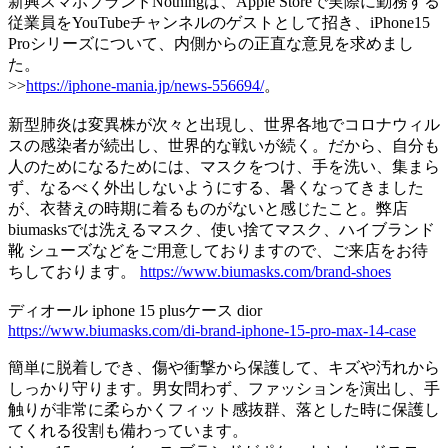
新興スマホブランドNothingは、Apple Storeで実際に勤務する
従業員をYouTubeチャンネルのゲストとして招き、iPhone15
Proシリーズについて、内側からの正直な意見を求めまし
た。
>>
https://iphone-mania.jp/news-556694/
。
新型肺炎は変異株が次々と出現し、世界各地でコロナウィル
スの感染者が続出し、世界的な戦いが続く。だから、自分も
人のためになるためには、マスクをつけ、手を洗い、集まら
ず、なるべく外出しないようにする、暑くなってきました
が、衣替えの時期に着るものがないと感じたこと。弊店
biumasksでは洗えるマスク、使い捨てマスク、ハイブランド
靴 シューズなどをご用意しておりますので、ご来店をお待
ちしております。
https://www.biumasks.com/brand-shoes
ディオール iphone 15 plusケース dior
https://www.biumasks.com/di-brand-iphone-15-pro-max-14-case
簡単に脱着しでき、傷や衝撃から保護して、キズや汚れから
しっかり守ります。男女問わず、ファッションを演出し、手
触りが非常に柔らかくフィット感抜群、落とした時に保護し
てくれる役割も備わっています。