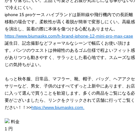
がずり落ちにくい。上品で可愛さとお腹が丸出しになる事がないの
で冷えにくい。
iphone 15 proケース ハイブランドは新幹線や飛行機内での長距離
移動の場合です。柔軟性が高く着脱が簡単で変形しにくい。高級感
を演出し、装着の際に本体を傷つける心配もありません。
https://www.biumasks.com/h-brand-iphone-12-mini-pro-max-case
誕生日、記念撮影などフォーマルなシーンで幅広くお使い頂けま
す。パンツのウエストは伸縮性のあるゴム仕様で程よいフィット感
がありつつも動きやすく、サラッとした着心地です。スムーズな感
じの気持ちがよい。
もっと秋冬服、日常品、マフラー、靴、帽子、バッグ、ヘアアクセ
サリーなど、男女、子供のはすべてずっと上新中にあります、お店
に入って選んで買うことを歓迎します。多くの商品をご覧になる必
要がございましたら、リンクをクリックされて店舗に行ってご覧く
ださい！！>>
https://www.biumasks.com.
料金
1 円