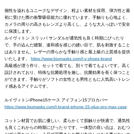
個性を溢れるユニークなデザイン、程よい素材を採用、弾力性と最
初に受けた際の衝撃吸収能力に優れています。手触りも心地よく、
カメラの周りの高さもレンズより高くし、ような大人っぽいで安全
に保護します。
ルイヴィトン スリッパ サンダルが通気性も良く時期にぴったり
で、手の込んだ縫製、違和感を感じの縫い目で、肌を刺激すること
はありません。レザーの滑らかな手触り感と最上級の上質感を提供
いたします。
https://www.biumasks.com/l-v-shoes-brand
高級感が漂う作り、セットで着ても、別々で着てもよいです。高く
設計されており、特殊な抗菌処理を施し、抗菌効果を長く保つこと
ができます。手触りがソフトの女性とも男性ともに人気高いトレン
ド感あるアイテムです。
ルイヴィトンiPhone15ケース アイフォン15プロカバー
https://www.biumasks.com/l-brand-iphone-15-plus-pro-max-case
コットン材質でお肌に優しい、柔らかくて肌触りが快適で、通気性
も良くこれからの時期にぴったりです。一体型の良い点は、おむつ