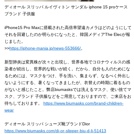
ディオール スリッパ ルイヴィトン サンダル iphone 15 proケース
ブランド 子供服
iPhone15 Pro Maxに搭載された高倍率望遠カメラはどのようにして
それを回避したのか明らかになったと、韓国メディアThe Elecが報
じました。
>>
https://iphone-mania.jp/news-553666/
。
新型肺炎は変異株が次々と出現し、世界各地でコロナウィルスの感
染者が続出し、世界的な戦いが続く。だから、自分も人のためにな
るためには、マスクをつけ、手を洗い、集まらず、なるべく外出し
ないようにする、暑くなってきましたが、衣替えの時期に着るもの
がないと感じたこと。弊店biumasksでは洗えるマスク、使い捨てマ
スク、ブランド 子供服などをご用意しておりますので、ご来店をお
待ちしております。
https://www.biumasks.com/brand-children-
wear
ディオール スリッパ シューズ靴ブランドDior
https://www.biumasks.com/di-or-slipper-biu-d-li-51413