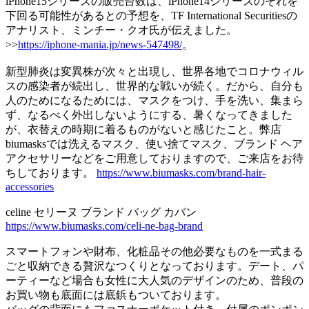
iPhone15シリーズの販売台数は、iPhone14シリーズのそれを
下回る可能性があるとの予想を、TF International Securitiesの
アナリスト、ミンチー・クオ氏が伝えました。
>>
https://iphone-mania.jp/news-547498/
。
新型肺炎は変異株が次々と出現し、世界各地でコロナウィル
スの感染者が続出し、世界的な戦いが続く。だから、自分も
人のためになるためには、マスクをつけ、手を洗い、集まら
ず、なるべく外出しないようにする、暑くなってきました
が、衣替えの時期に着るものがないと感じたこと。弊店
biumasksでは洗えるマスク、使い捨てマスク、ブランド ヘア
アクセサリーなどをご用意しておりますので、ご来店をお待
ちしております。
https://www.biumasks.com/brand-hair-
accessories
celine セリーヌ ブランド バッグ カバン
https://www.biumasks.com/celi-ne-bag-brand
スマートフォンや財布、化粧品その他必要なものを一式まる
ごと収納できる贅沢なつくりとなっております。デート、パ
ーティーなど場合も女性に大人気のデザインのため、普段の
お買い物も底面には底鋲もついております。