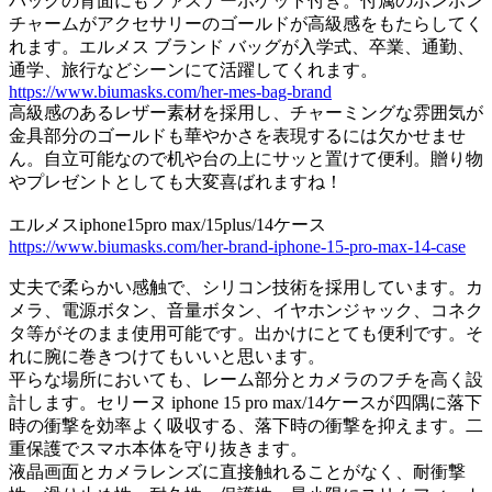
バッグの背面にもファスナーポケット付き。付属のポンポン
チャームがアクセサリーのゴールドが高級感をもたらしてく
れます。エルメス ブランド バッグが入学式、卒業、通勤、
通学、旅行などシーンにて活躍してくれます。
https://www.biumasks.com/her-mes-bag-brand
高級感のあるレザー素材を採用し、チャーミングな雰囲気が
金具部分のゴールドも華やかさを表現するには欠かせませ
ん。自立可能なので机や台の上にサッと置けて便利。贈り物
やプレゼントとしても大変喜ばれますね！
エルメスiphone15pro max/15plus/14ケース
https://www.biumasks.com/her-brand-iphone-15-pro-max-14-case
丈夫で柔らかい感触で、シリコン技術を採用しています。カ
メラ、電源ボタン、音量ボタン、イヤホンジャック、コネク
タ等がそのまま使用可能です。出かけにとても便利です。そ
れに腕に巻きつけてもいいと思います。
平らな場所においても、レーム部分とカメラのフチを高く設
計します。セリーヌ iphone 15 pro max/14ケースが四隅に落下
時の衝撃を効率よく吸収する、落下時の衝撃を抑えます。二
重保護でスマホ本体を守り抜きます。
液晶画面とカメラレンズに直接触れることがなく、耐衝撃