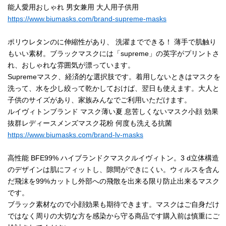
能人愛用おしゃれ 男女兼用 大人用子供用
https://www.biumasks.com/brand-supreme-masks
ポリウレタンのに伸縮性があり、 洗濯までできる！ 薄手で肌触り
もいい素材。ブラックマスクには「supreme」の英字がプリントさ
れ、おしゃれな雰囲気が漂っています。
Supremeマスク、経済的な選択肢です。着用しないときはマスクを
洗って、水を少し絞って乾かしておけば、翌日も使えます。大人と
子供のサイズがあり、家族みんなでご利用いただけます。
ルイヴィトンブランド マスク薄い夏 息苦しくないマスク小顔 効果
抜群レディースメンズマスク花粉 何度も洗える抗菌
https://www.biumasks.com/brand-lv-masks
高性能 BFE99% ハイブランドクマスクルイヴィトン。3 d立体構造
のデザインは肌にフィットし、隙間ができにくい。ウィルスを含ん
だ飛沫を99%カットし外部への飛散を出来る限り防止出来るマスク
です。
ブラック素材なので小顔効果も期待できます。マスクはご自身だけ
ではなく周りの大切な方を感染から守る商品です購入前は慎重にご