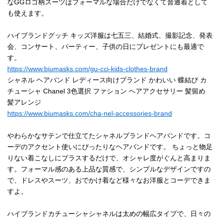
なGGロゴ柄スーツはフォーマルな場合だけでなくて普通着として
も使えます。
ハイブランドグッチ キッズ洋服は七五三、結婚式、撮影記念、発表
会、コンサート、パーティー、子供の日にプレゼントにも最適で
す。
https://www.biumasks.com/gu-cci-kids-clothes-brand
シャネル ヘアバンド レディース向けブランド かわいい 蝶結び カ
チューシャ Chanel 3色選択 ファション ヘアアクセサリー 髪留め
髪アレンジ
https://www.biumasks.com/cha-nel-accessories-brand
やわらかなサテンで仕立てたシャネルブランドヘアバンドです。コ
ーデのアクセント使いにぴったりなヘアバンドです。 ちょっと物足
りない着こなしにプラスするだけで、オシャレ度がぐんと高まりま
す。フォーマル感のある上品な質感で、シンプルなデザインですの
で、ドレスやスーツ、おでかけ着など様々なお洋服とコーデできま
すよ。
ハイブランドカチューシャシャネルは太めの幅広タイプで、日々の