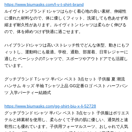
https://www.biumasks.com/l-v-t-shirt-brand
ルイヴィトンブランド tシャツはらかく着心地の良い素材、伸縮性
に優れた材料なので、体に優しくフィット、洗濯しても色あせず布
縮まず耐久性があります。ルイヴィトン tシャツは柔らかく伸びる
ので、体を締めつけず快適に過ごせます。
ハイブランドtシャツは高いストレッチ性でどんな体型、動きにもフ
ィットし、運動時にも最適。学校、通勤、部屋着、日常レジャーに
適した ベーシックのTシャツで、スポーツやアウトドアでも活躍し
ています。
グッチブランド Tシャツ 半パン ベスト 3点セット 子供服 夏 潮流
ハンサム キッズ 半袖 Tシャツ上品 GG定番ロゴ ベスト ハーフパン
ツ 入学パーティー結婚式
https://www.biumasks.com/gg-shirt-biu-x-li-52728
グッチブランド tシャツ 半パン ベスト 3点セット 子供服はポリエス
テルと綿素材を使用し、柔らかくて子供の肌に優しい、通気性と速
乾性にも優れています。子供用フォーマルスーツ、おしゃれで人気