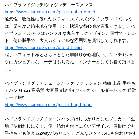
ハイブランドグッチtシャツレディースメンズ
https://www.biumasks.com/gu-cci-t-shirt-brand
通気性・吸湿性に優れたレディースメンズグッチブランド tシャツ
は、柔らかい綿生地を使用して、快適な着心地が実現できます。ハ
イブランドtシャツはシンプルな丸首ネックデザイン、個性でトレン
ド、使い勝手で、大人カジュアルな雰囲気を演出してくれます。
https://www.biumasks.com/brand-t-shirt
程よいフィット感とさらっとした肌触りが心地良い。グッチ tシャ
ツはカジュアルなコーデはもちろん、インナーとしても着て頂けま
す。
ハイブランドグッチチェーンバッグ ファッション 精緻 上品 手持ち
カバン Gucci 高品質 大容量 斜め掛けバッグ ショルダーバッグ 通勤
テード旅行
https://www.biumasks.com/gu-cci-bag-brand
ハイブランドグッチチェーンバッグはしっかりとしたジャカード生
地で型崩れしにくく、傷・汚れも付きにくいデザイン。肩掛けでも
手持ちでも使える2wayがあります。どんなスタイルにも合わせやす