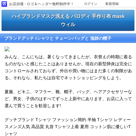
お店自慢 - ロゴ＆ヘッダー無料制作中！
ログイン
新規登録
ハイブランドマスク洗える パロディ 手作り布 mask
ウィル
ブランドグッチ tシャツと チェーンバッグと 漁師の帽子
みんな、こんにちは。暑くなってきましたが、衣替えの時期に着る
ものがないと感じたことはありませんか。現在の新型肺炎は完全に
コントロールされておらず、外出や買い物にはまだ多くの制限があ
る。それなら、私たちは自宅でネットショッピングをしよう。
夏服、ビキニ、マフラー、靴、帽子、バッグ、ヘアアクセサリーな
ど、男女、子供のはすべてずっと上新中にあります、お店に入って
選んで買うことを歓迎します!
グッチブランド Tシャツ ファッション簡約 半袖 Tシャツ レディー
スメンズ人気 高品質 丸首 Tシャツ上着 夏用 コットン肌に優しいT
シャツ