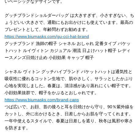
いベーシックなデザインです。
グッチブランドショルダーバッグ は大きすぎず、小さすぎない、ち
ょうどいい大きさで、通勤にもお出かけにも使えています。最高の
プレゼントとして、年齢問わずお勧めます。
https://www.biumasks.com/gu-cci-hat-brand
グッチブランド 漁師の帽子 シャネル おしゃれ 定番タイプ バケッ
トハット ルイヴィトン カジュアル 潮流 日よけハット帽子 レディ
ースメンズ日焼け止め 小顔効果 キャップ 帽子
シャネル ヴィトン グッチハイブランド バケットハットは通気性と
吸収性に優れるコットン生地で、肌やさしく、サラッとしたかぶり
心地を実現しました。春夏は、清涼感があり蒸れにくい帽子です。
小顔効果抜群で、帽子をかぶるとおしゃれです。
https://www.biumasks.com/brand-caps
つば広いで、お顔、首の後ろと耳を日焼けから守り、90％紫外線を
カットし、外に出かけるとき、日差しからお肌を守ってくれます。
一年中使えるスタイルで、春夏は日差しを遮り、秋冬は風邪や寒さ
を防ぎます。