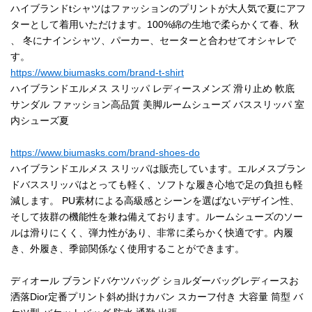
ハイブランドtシャツはファッションのプリントが大人気で夏にアフ
ターとして着用いただけます。100%綿の生地で柔らかくて春、秋
、 冬にナインシャツ、パーカー、セーターと合わせてオシャレで
す。
https://www.biumasks.com/brand-t-shirt
ハイブランドエルメス スリッパ レディースメンズ 滑り止め 軟底
サンダル ファッション高品質 美脚ルームシューズ バススリッパ 室
内シューズ夏
https://www.biumasks.com/brand-shoes-do
ハイブランドエルメス スリッパは販売しています。エルメスブラン
ドバススリッパはとっても軽く、ソフトな履き心地で足の負担も軽
減します。 PU素材による高級感とシーンを選ばないデザイン性、
そして抜群の機能性を兼ね備えております。ルームシューズのソー
ルは滑りにくく、弾力性があり、非常に柔らかく快適です。内履
き、外履き、季節関係なく使用することができます。
ディオール ブランドバケツバッグ ショルダーバッグレディースお
洒落Dior定番プリント斜め掛けカバン スカーフ付き 大容量 筒型 バ