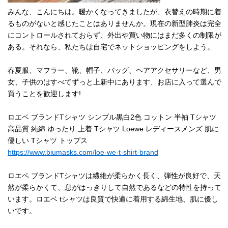
みんな、こんにちは。暖かくなってきましたが、衣替えの時期に着
るものがないと感じたことはありませんか。現在の新型肺炎は完全
にコントロールされておらず、外出や買い物にはまだ多くの制限が
ある。それなら、私たちは自宅でネットショッピングをしよう。
春夏服、マフラー、靴、帽子、バッグ、ヘアアクセサリーなど、男
女、子供のはすべてずっと上新中にあります、お店に入って選んで
買うことを歓迎します!
ロエベ ブランドTシャツ シンプル黒白2色 コットン 半袖 Tシャツ
高品質 純綿 ゆったり 上着 Tシャツ Loewe レディースメンズ 肌に
優しい Tシャツ トップス
https://www.biumasks.com/loe-we-t-shirt-brand
ロエベ ブランドTシャツは繊維が柔らかく長く、弾性が良好で、天
然が柔らかくて、息がはっきりして自然であるなどの特性を持って
います。ロエベ tシャツは良質で快適に着用する綿生地、肌に優し
いです。