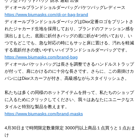
ケツ型 バケットバッグ 防水 通勤 出張
ディオールブランドショルダーバッグバケツバッグレディース
https://www.biumasks.com/di-or-bag-brand
ディオールブランドショルダーバッグはDior定番ロゴをプリントさ
れたジャカード生地を採用しており、ブランドのファッション感を
演出しました。底面に鋲付きバッグの底に鋲が4つ付いており、い
つでもどこでも、急な対応の時にもサッと床に置ける、汚れを軽減
する底鋲付きの使いやすいハイブランドショルダーバッグです。
https://www.biumasks.com/brand-bag
ディオールバケットバッグは長さを調整できるハンドルストラップ
が付って、肩にかけるのに十分な長さです。さらに、この肩掛けカ
バンにはDiorスカーフが付き、高級感ながらスタイリッシュさ。
私たちは多くの同様のホットアイテムを持って、私たちのショップ
に入るためにクリックしてください、我々はあなたにユニークなス
タイルと特別な製品を教えます。
https://www.biumasks.com/brand-masks
4月30日まで時間限定数量限定 3000円以上商品１点買うと１点おま
け