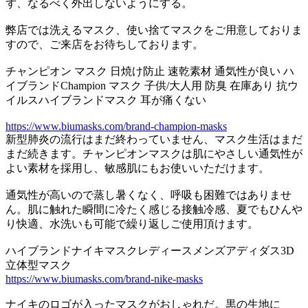
ず、なるべく外出しないようにする。
弊店では洗えるマスク、使い捨てマスクをご用意しておりま
すので、ご来店をお待ちしております。
チャンピオン マスク 日焼け防止 速乾素材 通気性が良い ハ
イブランドChampion マスク 子供/大人用 防臭 在庫あり 抗ウ
イルスハイブランドマスク 耳が痛くない
https://www.biumasks.com/brand-champion-masks
新型肺炎の流行はまだ終わっていません、マスク生活はまだ
まだ続きます。チャンピオンマスクは肌にやさしい通気性が
よい素材を採用し、敏感肌にもお使いいただけます。
通気性が高いので蒸し暑くなく、呼吸も困難ではありませ
ん。肌に触れた瞬間に冷たく感じる接触冷感、夏でもひんや
り快適、水洗いも可能で繰り返しご使用頂けます。
ハイブランドナイキマスクレディースメンズアディダス3D
立体型マスク
https://www.biumasks.com/brand-nike-masks
ナイキのロゴが入ったマスクがおしゃれだ。黒の生地に