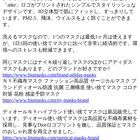
「nike」ロゴがプリントされたシンプルでスタイリッシュな
デザインです。3D立体型で肌にフィットし、すっきりして
います。PM2.5、飛沫、ウイルスをよく防ぐことができま
す。
洗えるマスクなので、1つのマスクは最低1ヶ月は使えます
が、1日1回の使い捨てマスクに比べて非常に経済的です。環
境へのストレスも軽減できます。
同じマスクにはナイキ繰り返しマスクのほかにアディダス
マスクもあります。どのブランドが好きですか?
https://www.biumasks.com/brand-adidas-masks
ＮＹ不織布マスク ファッション高品質 サージカルマスク ブ
ランドディオール防護 抗菌 三層構造 使い捨てマスク コロナ
対策 花粉 感染予防マスク
https://www.biumasks.com/ny-masks-brand
ディオールＮＹハイブランド使い捨てマスクは新品販売して
います。ディオール使い捨てマスクは高品質な不織布素材を
採用し、見事なDiorロゴプリントを施し、品質保証とマスク
のおしゃれ度を両立させました。
https://www.biumasks.com/surgical-masks-brand