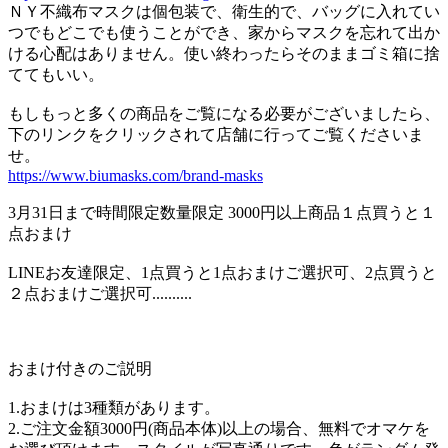
ＮＹ不織布マスクは個包装で、衛生的で、バッグに入れてい
つでもどこでも使うことができ、家からマスクを忘れて出か
ける心配はありません。使い終わったらそのままゴミ箱に捨
ててもいい。
もしもっと多くの商品をご覧になる必要がございましたら、
下のリンクをクリックされて店舗に行ってご覧くださいま
せ。
https://www.biumasks.com/brand-masks
3月31日まで時間限定数量限定 3000円以上商品１点買うと１
点おまけ
LINEお友達限定、1点買うと1点おまけご選択可、2点買うと
２点おまけご選択可..........
おまけ付きのご説明
1.おまけは3種類があります。
2.ご注文金額3000円(商品本体)以上の場合、無料でオマケを