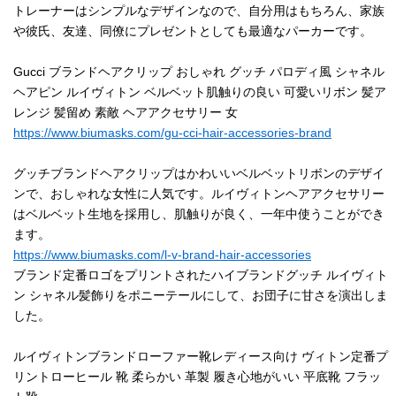
トレーナーはシンプルなデザインなので、自分用はもちろん、家族
や彼氏、友達、同僚にプレゼントとしても最適なパーカーです。
Gucci ブランドヘアクリップ おしゃれ グッチ パロディ風 シャネル
ヘアピン ルイヴィトン ベルベット肌触りの良い 可愛いリボン 髪ア
レンジ 髪留め 素敵 ヘアアクセサリー 女
https://www.biumasks.com/gu-cci-hair-accessories-brand
グッチブランドヘアクリップはかわいいベルベットリボンのデザイ
ンで、おしゃれな女性に人気です。ルイヴィトンヘアアクセサリー
はベルベット生地を採用し、肌触りが良く、一年中使うことができ
ます。
https://www.biumasks.com/l-v-brand-hair-accessories
ブランド定番ロゴをプリントされたハイブランドグッチ ルイヴィト
ン シャネル髪飾りをポニーテールにして、お団子に甘さを演出しま
した。
ルイヴィトンブランドローファー靴レディース向け ヴィトン定番プ
リントローヒール 靴 柔らかい 革製 履き心地がいい 平底靴 フラッ