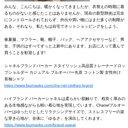
みんな、こんにちは。暖かくなってきましたが、衣替えの時期に着
るものがないと感じたことはありませんか。現在の新型肺炎は完全
にコントロールされておらず、外出や買い物にはまだ多くの制限が
ある。それなら、私たちは自宅でネットショッピングをしよう。
春夏服、マフラー、靴、帽子、バッグ、ヘアアクセサリーなど、男
女、子供のはすべてずっと上新中にあります、お店に入って選んで
買うことを歓迎します!
シャネルブランドパーカー スタイリッシュ高品質トレーナードロッ
プショルダー カジュアル プルオーバー丸首 コットン製 女性向け
長袖シャツ
https://www.biumasks.com/cha-nel-clothes-brand
ハイブランド パーカーシャネルは柔らかい肌触りで、程良く厚みの
ある生地感ながらも軽い着心地を実現しています。Chanelプルオー
バーはゆったりとしたリラクシングサイズで、ストレスフリーの楽
な穿き心地が、全体に「ゆるさ」を演出してくれます。
https://www.biumasks.com/brand-sweat