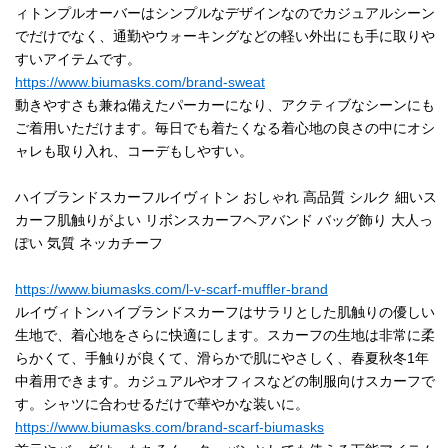
ィトンプルオーバーはシンプルなデザインなのでカジュアルシーン
でだけでなく、通勤やウォーキングなどの軽い外出にも手に取りや
すいアイテムです。
https://www.biumasks.com/brand-sweat
動きやすさも兼ね備えたパーカーになり、アクティブなシーンにも
ご着用いただけます。毎日でも着たくなる着心地の良さの中にオシ
ャレも取り入れ、コーデもしやすい。
ハイブランドスカーフルイヴィトン おしゃれ 高品質 シルク 細いス
カーフ肌触りがよい リボンスカーフヘアバンド バッグ飾り 大人っ
ぽい 気質 ネッカチーフ
https://www.biumasks.com/l-v-scarf-muffler-brand
ルイヴィトンハイブランドスカーフはサラリとした肌触りの優しい
生地で、着心地をさらに快適にします。スカーフの生地は非常に柔
らかくて、手触りが良くて、滑らかで肌にやさしく、春夏秋冬1年
中着用できます。カジュアルやオフィスなどの制服向けスカーフで
す。シャツに合わせるだけで華やかな装いに。
https://www.biumasks.com/brand-scarf-biumasks