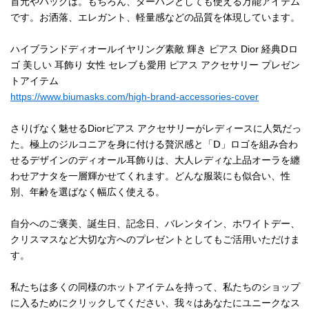
首元やバッグは。もちろん、ターバンとしても使える万能アイテム
です。お洒落、エレガント、軽量感などの品質を体現しています。
ハイブランドディオールイヤリング素敵 輝き ピアス Dior 経典Ⅾロ
ゴ 美しい 耳飾り 女性 セレブも愛用 ピアス アクセサリー プレゼン
トアイテム
https://www.biumasks.com/high-brand-accessories-cover
さりげなく魅せるDiorピアス アクセサリーがレディースに人気だっ
た。極上のジルコニアを身に付ける贅沢感と「Ⅾ」ロゴを組み合わ
せるデザインのディオール耳飾りは、大人レディな上品オーラを纏
わせアナタを一層輝かせてくれます。どんな服装にも似合い、性
別、年齢を選ばなく幅広く使える。
自分へのご褒美、誕生日、記念日、バレンタイン、ホワイトデー、
クリスマスなど大切な方へのプレゼントとしてもご活用いただけま
す。
私たちは多くの同様のホットアイテムを持って、私たちのショップ
に入るためにクリックしてください、我々はあなたにユニークなス