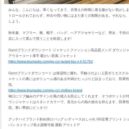
みんな、こんにちは。寒くなってきて、衣替えの時期に着る服がない気がし
トロールされておらず、外出や買い物にはまだ多くの制限がある。それなら
しよう。
秋冬服、マフラー、靴、帽子、バッグ、ヘアアクセサリーなど、男女、子供
店に入って選んで買うことを歓迎します!
Gucciブランドダウンコート ジャケットファッション高品質メンズ ダウンジ
アウターコート厚手 暖かい 防風 ジャケット
https://www.biumasks.com/gu-cci-jacket-biu-x-li-51762
Gucciブランドダウンコート は保温性に優れ、手触りのよい上質ポリエステ
ャケットの裏にはボリューム感のある中綿がたっぷりと詰まっており、防寒
現。
https://www.biumasks.com/gu-cci-clothes-brand
袖口にリブ編みのデザインが風の侵入を防止してくれます、２つポケットが
ウンジャケットはスタンドカラーで、首元からの熱の放出を抑えます、防寒
現。寒い季節にピッタリ!
グッチハイブランド斜め掛けバッグ レディースおしゃれ GG定番プリント ショ
バン ストラップ長さ調整可能 通勤 アウトドア