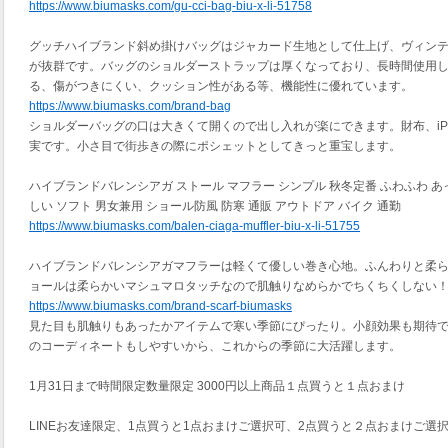
https://www.biumasks.com/gu-cci-bag-biu-x-li-51758
グッチハイブランド斜め掛けバッグはジャカード生地として仕上げ、ヴィン
が抜群です。バッグのショルダーストラップは厚くなっており、長時間使用
る、傷がつきにくい、クッション性がある等、機能性に優れています。
https://www.biumasks.com/brand-bag
ショルダーバッグの口は大きくて開くので出し入れが楽にできます。財布、iP
実です。小さ目で街歩きの際にポシェットとしてきっと重宝します。
ハイブランドバレンシアガ ストール マフラー シンプル 秋冬定番 ふわふわ あったか
しい ソフト 男女兼用 ショール防風 防寒 通販 アウトドア バイク 通勤
https://www.biumasks.com/balen-ciaga-muffler-biu-x-li-51755
ハイブランドバレンシアガマフラーは軽くて優しい巻き心地。ふんわりと柔らかな起
ョールは柔らかいマシュマロタッチなので肌触りなめらかでちくちくしない
https://www.biumasks.com/brand-scarf-biumasks
見た目も肌触りもあったかアイテムで寒い季節にぴったり。小顔効果も期待で
のコーディネートもしやすいから、これからの季節に大活躍します。
1月31日まで時間限定数量限定 3000円以上商品１点買うと１点おまけ
LINEお友達限定、1点買うと1点おまけご選択可、2点買うと２点おまけご選択