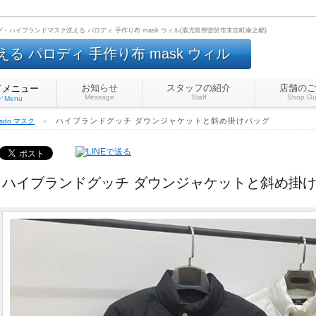
- ハイブランドマスク洗える パロディ 手作り布 mask ウィル(鹿児島県曽於市末吉町南之郷)
 パロディ 手作り布 mask ウィル
お知らせ
スタッフの紹介
店舗のご
／メニュー
Message
Staff
Shop Gu
e／Menu
ハイブランドグッチ ダウンジャケットと斜め掛けバッグ
ksdo マスク
＞
ハイブランドグッチ ダウンジャケットと斜め掛