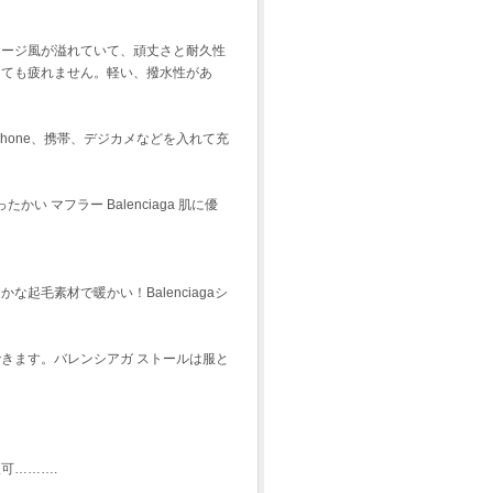
テージ風が溢れていて、頑丈さと耐久性
しても疲れません。軽い、撥水性があ
hone、携帯、デジカメなどを入れて充
い マフラー Balenciaga 肌に優
毛素材で暖かい！Balenciagaシ
！
きます。バレンシアガ ストールは服と
可……….