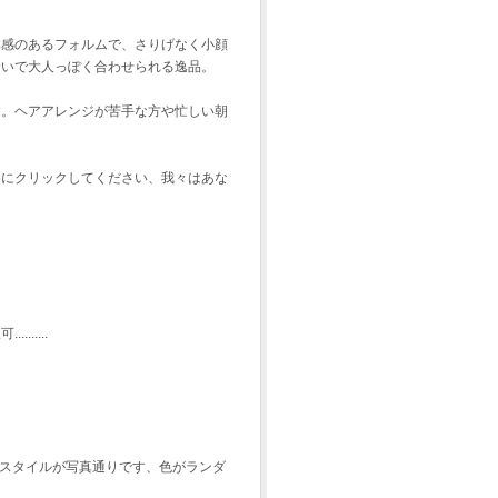
体感のあるフォルムで、さりげなく小顔
合いで大人っぽく合わせられる逸品。
す。ヘアアレンジが苦手な方や忙しい朝
めにクリックしてください、我々はあな
.....
す。スタイルが写真通りです、色がランダ