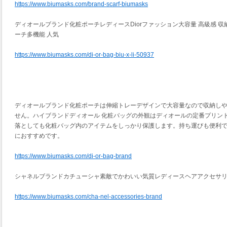
https://www.biumasks.com/brand-scarf-biumasks
ディオールブランド化粧ポーチレディースDiorファッション大容量 高級感 
ーチ多機能 人気
https://www.biumasks.com/di-or-bag-biu-x-li-50937
ディオールブランド化粧ポーチは伸縮トレーデザインで大容量なので収納し
せん。ハイブランドディオール 化粧バッグの外観はディオールの定番プリン
落としても化粧バッグ内のアイテムをしっかり保護します。持ち運びも便利
におすすめです。
https://www.biumasks.com/di-or-bag-brand
シャネルブランドカチューシャ素敵でかわいい気質レディースヘアアクセサ
https://www.biumasks.com/cha-nel-accessories-brand