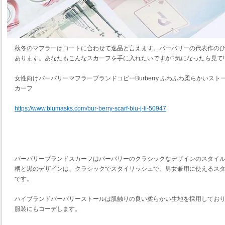
秋冬のマフラーはコートに合わせて逸品と言えます。バーバリーの代表作の
あります。あなたもこんなスカーフを手に入れたいですか?気になったら見て!
女性向けバーバリーマフラーブランドコピーBurberry ふわふわ柔らかいス
カーフ
https://www.biumasks.com/bur-berry-scarf-biu-j-li-50947
バーバリーブランドスカーフはバーバリーのクラシックなデザインのスタイ
柄と黒のデザインは、クラシックでスタイリッシュで、男女兼用に使えるス
です。
ハイブランドバーバリーストールは肌触りの良い柔らかい生地を採用してお
服装にもコーデします。