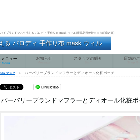
ハイブランドマスク洗える パロディ 手作り布 mask ウィル(鹿児島県曽於市末吉町南之郷)
 パロディ 手作り布 mask ウィル
お知らせ
スタッフの紹介
店舗のご
／メニュー
Message
Staff
Shop Gu
e／Menu
バーバリーブランドマフラーとディオール化粧ポーチ
ksdo マスク
＞
バーバリーブランドマフラーとディオール化粧ポ