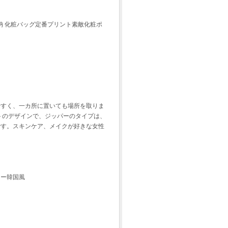
収納 化粧バッグ定番プリント素敵化粧ポ
やすく、一カ所に置いても場所を取りま
トのデザインで、ジッパーのタイプは、
です。スキンケア、メイクが好きな女性
リー韓国風