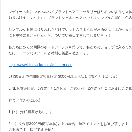
レディース向けシャネルハイブランドヘアアクセサリーはリボンのような立
効果も叶えてくれます。ブランドシャネルヘアバンドはシンプルな黒白の色
シンプルな服装に取り入れるだけでいつものスタイルがお洒落に仕上がりま
にも手軽に着けられるから、ついつい毎日愛用してしまいそう！
私たちは多くの同様のホットアイテムを持って、私たちのショップに入るた
たにユニークなスタイルと特別な製品を教えます。
https://www.biumasks.com/brand-masks
9月30日まで時間限定数量限定 3000円以上商品１点買うと１点おまけ
LINEお友達限定、1点買うと1点おまけご選択可、2点買うと２点おまけご選択可.....
おまけ付きのご説明
1.おまけは3種類があります。
2.ご注文金額3000円(商品本体)以上の場合、無料でオマケをお選び頂けま
ム発送です、指定できません