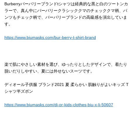
Burberryバーバリーブランドtシャツは経典的な黒と白のツートンカ
ラーで、真ん中にバーバリークラシッククマのチェッククマ柄、パ
ンツもチェック柄で、バーバリーブランドの高級感を演出していま
す。
https://www.biumasks.com/bur-berry-t-shirt-brand
楽で肌にやさしい素材を選び、ゆったりとしたデザインで、着たり
脱いだりしやすい、夏には外せないスーツです。
ディオール子供服 ブランド2021 夏 柔らかい 肌触りがよいキッズ T
シャツ半ズボン
https://www.biumasks.com/di-or-kids-clothes-biu-x-li-50607