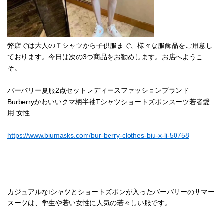
弊店では大人のＴシャツから子供服まで、様々な服飾品をご用意し
ております。今日は次の3つ商品をお勧めします。お店へようこ
そ。
バーバリー夏服2点セットレディースファッションブランド
Burberryかわいいクマ柄半袖Tシャツショートズボンスーツ若者愛
用 女性
https://www.biumasks.com/bur-berry-clothes-biu-x-li-50758
カジュアルなtシャツとショートズボンが入ったバーバリーのサマー
スーツは、学生や若い女性に人気の若々しい服です。