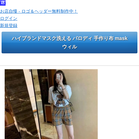
お店自慢 - ロゴ＆ヘッダー無料制作中！
ログイン
新規登録
ハイブランドマスク洗える パロディ 手作り布 mask
ウィル
ハイブランドバーバリーDior大人 子供スーツ