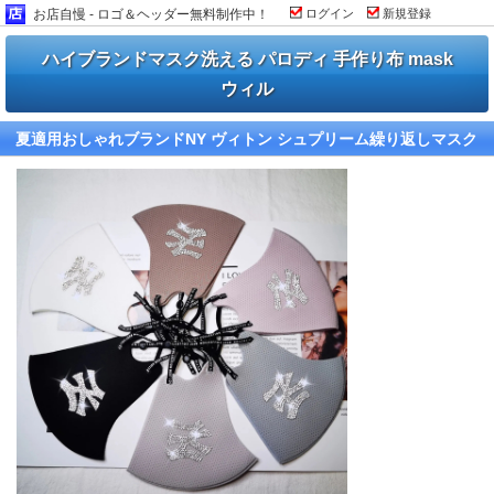
お店自慢 - ロゴ＆ヘッダー無料制作中！
ログイン
新規登録
ハイブランドマスク洗える パロディ 手作り布 mask
ウィル
夏適用おしゃれブランドNY ヴィトン シュプリーム繰り返しマスク