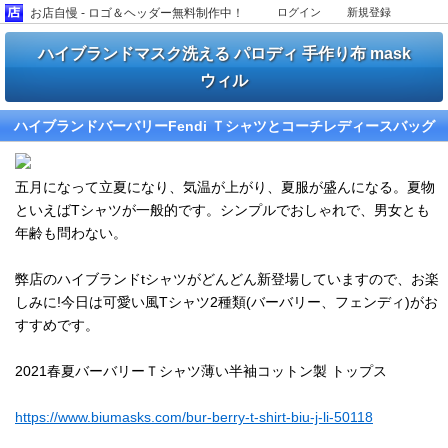
お店自慢 - ロゴ＆ヘッダー無料制作中！
ログイン
新規登録
ハイブランドマスク洗える パロディ 手作り布 mask
ウィル
ハイブランドバーバリーFendi Ｔシャツとコーチレディースバッグ
五月になって立夏になり、気温が上がり、夏服が盛んになる。夏物
といえばTシャツが一般的です。シンプルでおしゃれで、男女とも
年齢も問わない。
弊店のハイブランドtシャツがどんどん新登場していますので、お楽
しみに!今日は可愛い風Tシャツ2種類(バーバリー、フェンディ)がお
すすめです。
2021春夏バーバリーＴシャツ薄い半袖コットン製 トップス
https://www.biumasks.com/bur-berry-t-shirt-biu-j-li-50118