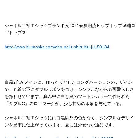
シャネル半袖Ｔシャツブランド女2021春夏潮流ヒップホップ刺繍ロ
ゴトップス
http://www.biumasks.com/cha-nel-t-shirt-biu-j-li-50184
白黒2色がメインに、ゆったりとしたロングバージョンのデザイン
で、丸首の下にダブルリボンをつけ、シンプルながらも可愛らしさ
を漂わせています。真ん中に白と黒のツートンカラーで作られた
「ダブルC」のロゴマークが、少し甘めの印象を与えている。
シャネル半袖Ｔシャツには白黒以外の色がなく、シンプルなデザイ
ンを見事に仕上がっています。夏には外せない逸品です。