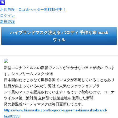
お店自慢 - ロゴ＆ヘッダー無料制作中！
ログイン
新規登録
ハイブランドマスク洗える パロディ 手作り布 mask
ウィル
秋冬向け ルイヴィトン LV Gucci 子供用 ハイブランドマスク
新型コロナウイルスの影響でマスクが欠かせない日々が続いていま
す。シュプリームマスク 快適
日本国内だけじゃなく世界各国でマスクが不足していることもあり
注目が集まっているのが、弊社で人気なファッションブラ
ンド風のマスクを販売されています！もうすぐ秋冬なので、コロナ
ウイルス第二波対策 立体型で抗菌生地を使用した新開
発の超温感パロディマスクは毎日更新してます。
https://www.biumasks.com/lv-gucci-supreme-biumasks-brand-
biu00333