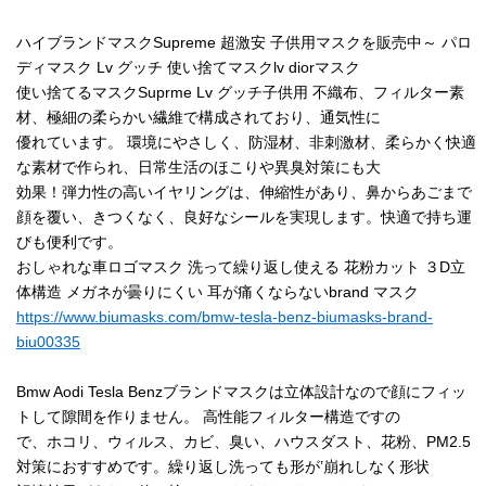
ハイブランドマスクSupreme 超激安 子供用マスクを販売中～ パロ
ディマスク Lv グッチ 使い捨てマスクlv diorマスク
使い捨てるマスクSuprme Lv グッチ子供用 不織布、フィルター素
材、極細の柔らかい繊維で構成されており、通気性に
優れています。 環境にやさしく、防湿材、非刺激材、柔らかく快適
な素材で作られ、日常生活のほこりや異臭対策にも大
効果！弾力性の高いイヤリングは、伸縮性があり、鼻からあごまで
顔を覆い、きつくなく、良好なシールを実現します。快適で持ち運
びも便利です。
おしゃれな車ロゴマスク 洗って繰り返し使える 花粉カット ３D立
体構造 メガネが曇りにくい 耳が痛くならないbrand マスク
https://www.biumasks.com/bmw-tesla-benz-biumasks-brand-
biu00335
Bmw Aodi Tesla Benzブランドマスクは立体設計なので顔にフィッ
トして隙間を作りません。 高性能フィルター構造ですの
で、ホコリ、ウィルス、カビ、臭い、ハウスダスト、花粉、PM2.5
対策におすすめです。繰り返し洗っても形が’崩れしなく形状