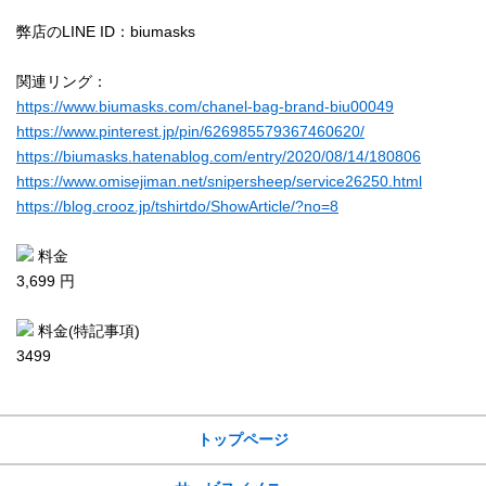
弊店のLINE ID：biumasks
関連リング：
https://www.biumasks.com/chanel-bag-brand-biu00049
https://www.pinterest.jp/pin/626985579367460620/
https://biumasks.hatenablog.com/entry/2020/08/14/180806
https://www.omisejiman.net/snipersheep/service26250.html
https://blog.crooz.jp/tshirtdo/ShowArticle/?no=8
料金
3,699 円
料金(特記事項)
3499
サイトメニュー
トップページ