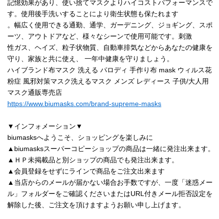
記憶効果があり、使い捨てマスクよりハイコストパフォーマンスで
す。使用後手洗いすることにより衛生状態も保たれます
。幅広く使用できる通勤、通学、ガーデニング、ジョギング、スポ
ーツ、アウトドアなど、様々なシーンで使用可能です。刺激
性ガス、ヘイズ、粒子状物質、自動車排気などからあなたの健康を
守り、家族と共に使え、 一年中健康を守りましょう。
ハイブランド布マスク 洗える パロディ 手作り布 mask ウィルス花
粉症 風邪対策マスク洗えるマスク メンズ レディース 子供/大人用
マスク通販専売店
https://www.biumasks.com/brand-supreme-masks
▼インフォメーション▼
biumasksへようこそ、ショッピングを楽しみに
▲biumasksスーパーコピーショップの商品は一緒に発注出来ます。
▲ＨＰ未掲載品と別ショップの商品でも発注出来ます。
▲会員登録をせずにラインで商品をご注文出来ます
▲当店からのメールが届かない場合お手数ですが、一度「迷惑メー
ル」フォルダーをご確認くださいまたはURL付きメール拒否設定を
解除した後、ご注文を頂けますようお願い申し上げます。