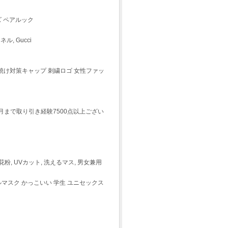
ズ ペアルック
ル, Gucci
日焼け対策キャップ 刺繍ロゴ 女性ファッ
月まで取り引き経験7500点以上ござい
 花粉, UVカット, 洗えるマス, 男女兼用
マスク かっこいい 学生 ユニセックス