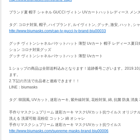
ブランド夏 帽子 シャネル GUCCI ヴィトン UVカートハットレディース メン
タグ: コロナ対策, 帽子, ハイブランド, ルイヴィトン, グッチ, 激安, ハット, シャネ
http://www.biumasks.com/cap-lv-gucci-lv-brand-biu00033
グッチ ヴィトンシャネルバケットハット 薄型 Uvカート 帽子 レディース夏
ション コロナ対策グッズ
グッチ ヴィトンシャネルバケットハット 薄型 Uvカート
1.ショップの商品は全部送料込みとなります！追跡番号ございます。2019.10
ます。
2.下記の方法で出品者と連絡できます！！
LINE：biumasks
タグ: 韓国風, UVカット, 迷彩カーキ, 紫外線対策, 花粉対策, 綿, 抗菌 防臭 消臭
手作りマスクシュプリーム 迷彩カーキ マスクUVカット抗ウイルス オリジナル
洗える 洗濯可能 花粉症 コットン 綿 オシャレ
手作りマスクシュプリーム 迷彩カーキ マスクUVカット抗ウイルス
http://www.biumasks.com/supreme-masks-brand-biu00006