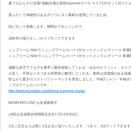
夏でもひんやり快適! 接触冷感の迷彩supremeカーキ マスクUVカット抗ウイ
柔らかくて伸縮性のあるポリウレタン素材を使用しているため、
顔に沿って密着します。隙間ができにくいので、
花粉等の侵入をしっかりブロックできます
シュプリーム Nikeランニングアームカバー UVカットメンズ レディース 車運
シュプリーム Nikeランニングアームカバー UVカットメンズ レディース 車運
過酷な炎天下でも汗を素早く吸収発散してくれる「ゆるやかフィット」タイ
が良く、不快なベタつきを効率的に解消してくれる。素材は清潔感のある高
性ながら驚きのコストパフォーマンスを実現しました。半袖Tシャツ・半袖ポ
ップのアームカバーです。
http://www.biumasks.com/brand-supreme-masks
BIUMASKS LINE お友達募集中
LINEお友達限定時間限定(6月17日-6月30日)
2点ご注文ならば更に1点おまけ送りいたします、つまり、3点ゲットできます