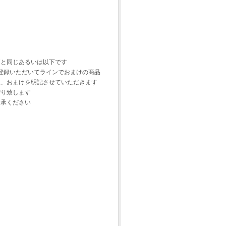
価と同じあるいは以下です
を登録いただいてラインでおまけの商品
後、おまけを明記させていただきます
贈り致します
了承ください