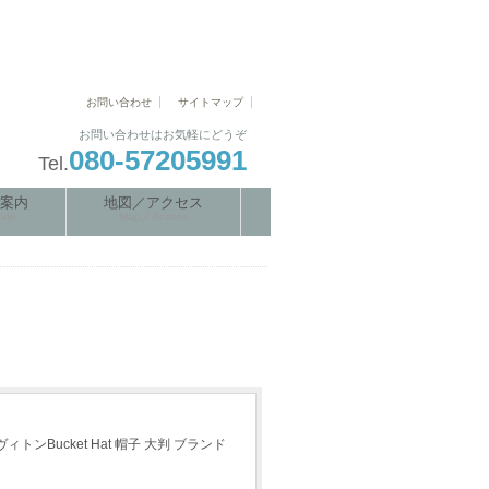
お問い合わせ
サイトマップ
お問い合わせはお気軽にどうぞ
080-57205991
Tel.
案内
地図／アクセス
ide
Map／Access
Bucket Hat 帽子 大判 ブランド