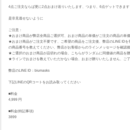
4点ご注文ならば更に2点おまけ送りいたします、つまり、6点ゲットできます
是非見逃せないように
ご注意：
★おまけ商品が弊店全商品ご選択可、おまけ商品の単価がご注文の商品の単
★おまけ商品がご注文不要です、ご希望の商品をご注文後、弊店のLINE ID
の商品番号を教えてください、弊店がお客様からのラインメッセージを確認
★ご選択のおまけ商品が品切れの場合、こちらがランダムに同価値の商品を
★ラインでおまけを教えていただかない場合、おまけ贈りいたしません、ご
弊店のLINE ID：biumasks
下記LINEのQRコートをお読み取ってください
■料金
4,999 円
■料金(特記事項)
3899