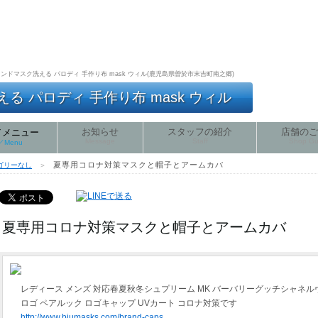
ンドマスク洗える パロディ 手作り布 mask ウィル(鹿児島県曽於市末吉町南之郷)
 パロディ 手作り布 mask ウィル
お知らせ
スタッフの紹介
店舗のご
／メニュー
Message
Staff
Shop Gu
e／Menu
夏専用コロナ対策マスクと帽子とアームカバ
ゴリーなし
＞
夏専用コロナ対策マスクと帽子とアームカバ
レディース メンズ 対応春夏秋冬シュプリーム MK バーバリーグッチシャネルヴィトン
ロゴ ペアルック ロゴキャップ UVカート コロナ対策です
http://www.biumasks.com/brand-caps