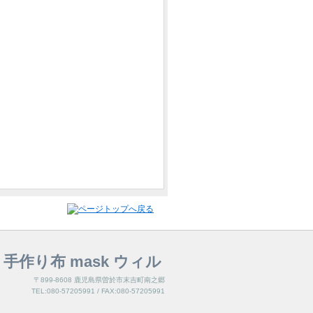
作り布 mask ウィル
〒899-8608 鹿児島県曽於市末吉町南之郷
TEL:080-57205991 / FAX:080-57205991