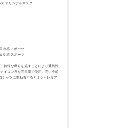
ルス オリジナルマスク
転 冷感 スポーツ
転 冷感 スポーツ
プ。特殊な織りを施すことにより通気性
級ナイロン糸を高混率で使用。高い冷却
ロシャツに重ね着するとオシャレ度ア