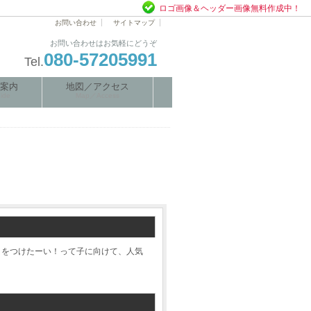
ロゴ画像＆ヘッダー画像無料作成中！
お問い合わせ
サイトマップ
お問い合わせはお気軽にどうぞ
080-57205991
Tel.
案内
地図／アクセス
ide
Map／Access
ノをつけたーい！って子に向けて、人気