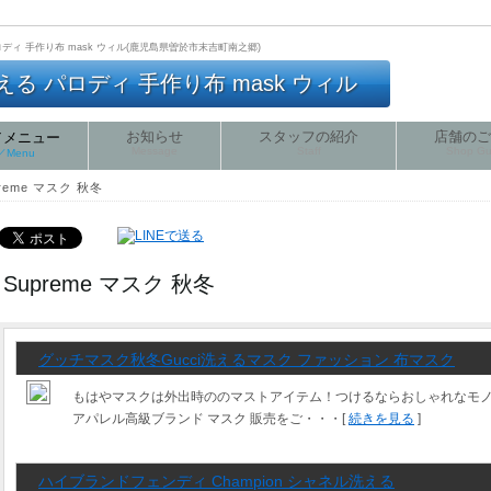
パロディ 手作り布 mask ウィル(鹿児島県曽於市末吉町南之郷)
 パロディ 手作り布 mask ウィル
お知らせ
スタッフの紹介
店舗のご
／メニュー
Message
Staff
Shop Gu
e／Menu
preme マスク 秋冬
Supreme マスク 秋冬
グッチマスク秋冬Gucci洗えるマスク ファッション 布マスク
もはやマスクは外出時ののマストアイテム！つけるならおしゃれなモ
アパレル高級ブランド マスク 販売をご・・・[
続きを見る
]
ハイブランドフェンディ Champion シャネル洗える