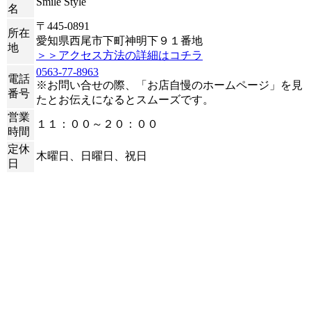
Smile Style
名
〒445-0891
所在
愛知県西尾市下町神明下９１番地
地
＞＞アクセス方法の詳細はコチラ
0563-77-8963
電話
※お問い合せの際、「お店自慢のホームページ」を見
番号
たとお伝えになるとスムーズです。
営業
１１：００～２０：００
時間
定休
木曜日、日曜日、祝日
日