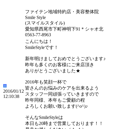
ファイテン地域特約店・美容整体院
Smile Style
(スマイルスタイル)
愛知県西尾市下町神明下91＊シャオ北
0563-77-8963
こんにちは！
SmileStyleです！
新年明けましておめでとうございます♪
昨年も多くのお客様にご来店頂き
ありがとうございました★
2016年も笑顔一杯で
皆さんのお悩みのケアを出来るよう
2016/01/12
スタッフ一同頑張っていきますので
12:10:38
昨年同様、本年もご愛顧の程
よろしくお願い致します(^o^)♪
そんなSmileStyleは
本日も20時まで営業しております！！