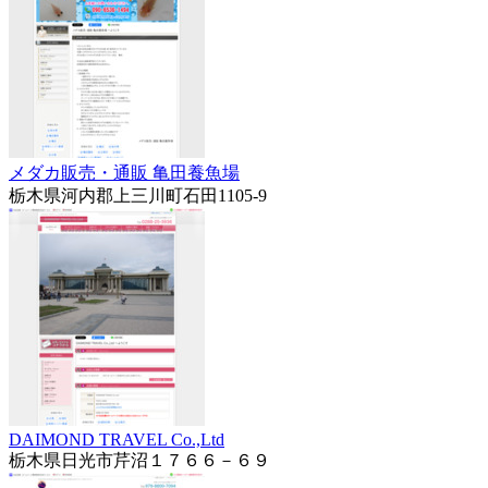
メダカ販売・通販 亀田養魚場
栃木県河内郡上三川町石田1105-9
DAIMOND TRAVEL Co.,Ltd
栃木県日光市芹沼１７６６－６９