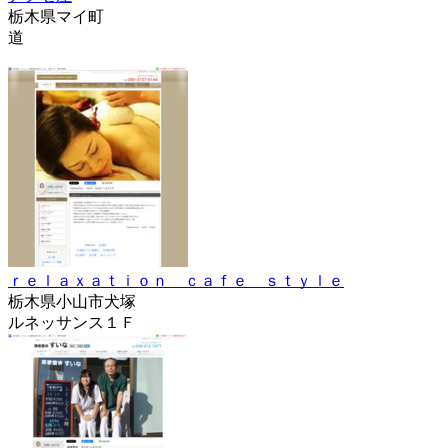
栃木県マイ町
道
ｒｅｌａｘａｔｉｏｎ ｃａｆｅ ｓｔｙｌｅ
栃木県小山市犬塚
ルネッサンス１Ｆ