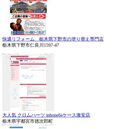
快適リフォーム 栃木県下野市の塗り替え専門店
栃木県下野市仁良川1597-47
大人気 クロムハーツ iphone6sケース激安店
栃木県宇都宮市徳次郎町