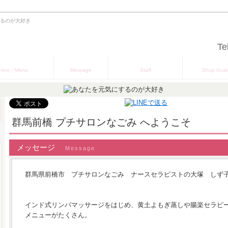
するのが大好き
Tel
ス／メニュー
お知らせ
スタッフの紹介
店舗のご
rvice／Menu
Message
Staff
Shop Guid
群馬前橋 プチサロンなごみ へようこそ
メッセージ
Message
群馬県前橋市 プチサロンなごみ ナースセラピストの大塚 しず
インド式リンパマッサージをはじめ、黄土よもぎ蒸しや腸楽セラピ
メニューがたくさん。