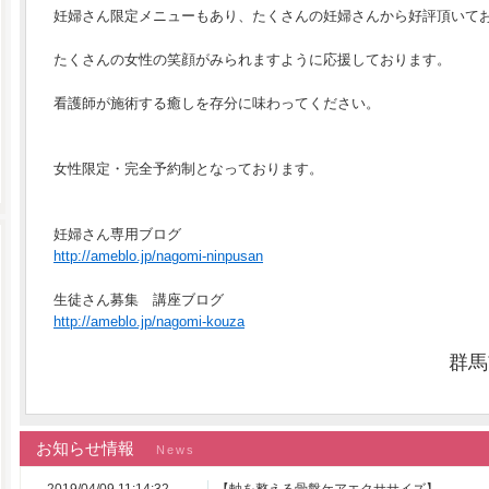
妊婦さん限定メニューもあり、たくさんの妊婦さんから好評頂いて
たくさんの女性の笑顔がみられますように応援しております。
看護師が施術する癒しを存分に味わってください。
女性限定・完全予約制となっております。
妊婦さん専用ブログ
http://ameblo.jp/nagomi-ninpusan
生徒さん募集 講座ブログ
http://ameblo.jp/nagomi-kouza
群馬
お知らせ情報
News