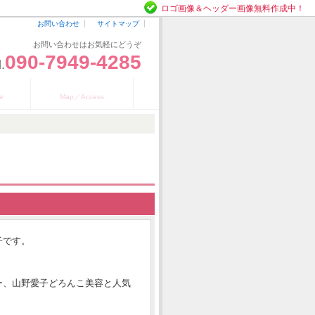
ロゴ画像＆ヘッダー画像無料作成中！
お問い合わせ
サイトマップ
お問い合わせはお気軽にどうぞ
090-7949-4285
.
案内
地図／アクセス
e
Map／Access
子です。
ー、山野愛子どろんこ美容と人気