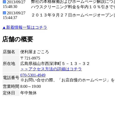
弊社の本格稼働およびホームページ解説につ
2013/09/27
15:48:30
ハウスクリーニング料金を年内１０％引きで
2013/09/27
２０１３年９月２７日ホームページオープン
15:44:37
▲新着情報一覧はコチラ
店舗の概要
店舗名
便利屋まごころ
〒721-0975
所在地
広島県福山市西深津町５－１３－３２
＞＞アクセス方法の詳細はコチラ
070-5301-4949
電話番号
※お問い合せの際、「お店自慢のホームページ」を
営業時間
8:00～19:00
定休日
年中無休