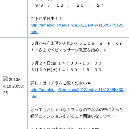
９/６ 、 １３ 、 ２０ 、 ２７
ご予約受付中！！
http://ameblo.jp/lien-since2012/entry-11589775120.
html
５月から守山区の人気のカフェＣａｆｅ Ｐｉｃｎ
ｉｃさまでベビマッサージ教室を始めます！
５月２４日(金)１４：３０～１６：００
５月２９日(水)１４：３０～１６：００
2013/0
詳しくはコチラをご覧ください★
4/18 23:58:
http://ameblo.jp/lien-since2012/entry-11513895360.
25
html
とってもおしゃれなカフェなのでお店の中に入った
瞬間にテンションあがること間違いなしです！