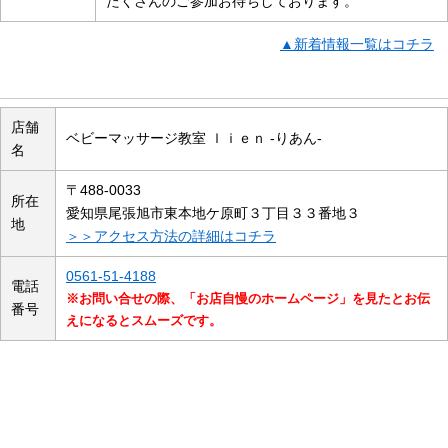
たくさんのご参加お待ちしております。
▲新着情報一覧はコチラ
店舗の概要
店舗
ベビーマッサージ教室 ｌｉｅｎ -りあん-
名
〒488-0033
所在
愛知県尾張旭市東本地ケ原町３丁目３３番地３
地
＞＞アクセス方法の詳細はコチラ
0561-51-4188
電話
※お問い合せの際、「お店自慢のホームページ」を見たとお伝
番号
えになるとスムーズです。