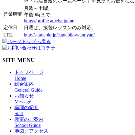
※「お店自慢のホームページ」を見たとお伝えにな
月曜～土曜
営業時間
午後9時まで
https://profile.ameba.jp/me
定休日
日曜は、振替レッスンのみ対応。
URL
http://s.ameblo.jp/cantabile-wannyan/
SITE MENU
トップページ
Home
総合案内
General Guide
お知らせ
Message
講師の紹介
Staff
教室のご案内
School Guide
地図／アクセス