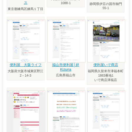
ス
1088-1
静岡県伊豆の国市御門
55-1
東京都練馬区練馬１丁目
便利屋 大阪ライフ
福山市便利屋│絆
便利屋いで商店
Kizuna
大阪府大阪市城東区野江
福岡県久留米市津福本町
広島県福山市
2－14-3
1883番地1
いで商店津福店