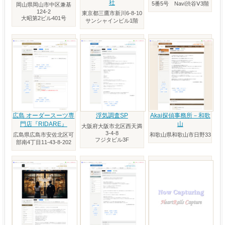
社
5番5号 Navi渋谷Ⅴ3階
岡山県岡山市中区兼基
124-2
東京都三鷹市新川6-8-10
大昭第2ビル401号
サンシャインビル1階
広島 オーダースーツ専
浮気調査SP
Akai探偵事務所－和歌
門店『RIDARE』
山
大阪府大阪市北区西天満
3-4-8
広島県広島市安佐北区可
和歌山県和歌山市日野33
フジタビル3F
部南4丁目11-43-8-202