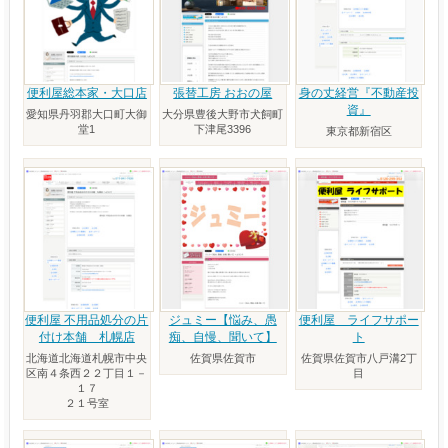
便利屋総本家・大口店
張替工房 おおの屋
身の丈経営『不動産投
資』
愛知県丹羽郡大口町大御
大分県豊後大野市犬飼町
堂1
下津尾3396
東京都新宿区
便利屋 不用品処分の片
ジュミー【悩み、愚
便利屋 ライフサポー
付け本舗 札幌店
痴、自慢、聞いて】
ト
北海道北海道札幌市中央
佐賀県佐賀市
佐賀県佐賀市八戸溝2丁
区南４条西２２丁目１－
目
１７
２１号室