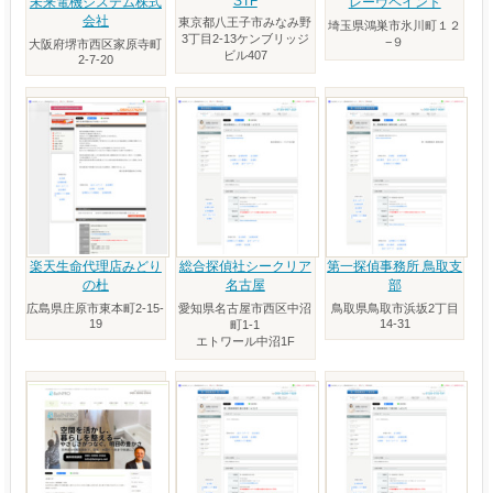
STF
未来電機システム株式
レーヴペイント
会社
東京都八王子市みなみ野
埼玉県鴻巣市氷川町１２
3丁目2-13ケンブリッジ
−９
大阪府堺市西区家原寺町
ビル407
2-7-20
楽天生命代理店みどり
総合探偵社シークリア
第一探偵事務所 鳥取支
の杜
名古屋
部
広島県庄原市東本町2-15-
愛知県名古屋市西区中沼
鳥取県鳥取市浜坂2丁目
19
14-31
町1-1
エトワール中沼1F