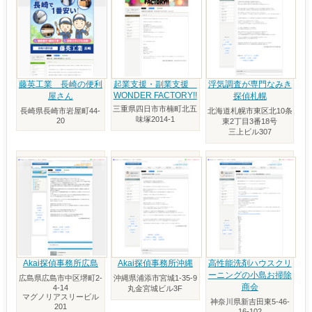
藤英工業 長崎の便利
起業支援・副業支援
浮気調査が専門なみき
WONDER FACTORY!!
屋さん
探偵札幌
三重県四日市市楠町北五
長崎県長崎市岩屋町44-
北海道札幌市東区北10条
味塚2014-1
20
東2丁目3番18号
三上ビル307
Akai探偵事務所広島
Akai探偵事務所沖縄
高性能洗剤ハウスクリ
ーニングの小島お掃除
広島県広島市中区堺町2-
沖縄県浦添市宮城1-35-9
商会
4-14
丸金宮城ビル3F
マグノリアスリービル
神奈川県新吉田東5-46-
201
16-102