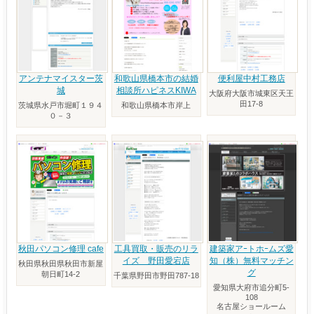
アンテナマイスター茨
和歌山県橋本市の結婚
便利屋中村工務店
城
相談所ハピネスKIWA
大阪府大阪市城東区天王
田17-8
茨城県水戸市堀町１９４
和歌山県橋本市岸上
０－３
秋田パソコン修理 cafe
工具買取・販売のリラ
建築家アｰトホｰムズ愛
イズ 野田愛宕店
知（株）無料マッチン
秋田県秋田県秋田市新屋
グ
朝日町14-2
千葉県野田市野田787-18
愛知県大府市追分町5-
108
名古屋ショールーム