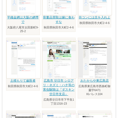
平織金網は大阪の網専
骨董品買取は嫁に食わ
街コンには念を入れよ
で
すな
秋田県秋田市大町2-4-6
大阪府八尾市太田新町9-
秋田県秋田市大町2-4-6
25-2
土積もりて歯医者
広島市 廿日市 シロア
おたからや東広島店
リ・ネズミ・ハチ等の
秋田県秋田市大町2-4-6
広島県東広島市西条町御
害虫駆除は『ダスキン
薗宇6471
廿日市支店』
KIパレス104
広島県廿日市市下平良1
丁目1316-23