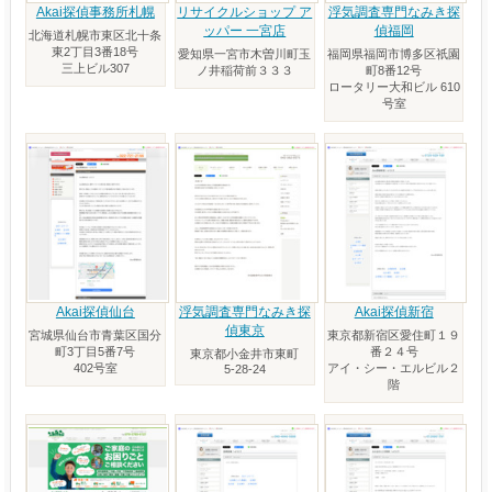
Akai探偵事務所札幌
リサイクルショップ ア
浮気調査専門なみき探
ッパー 一宮店
偵福岡
北海道札幌市東区北十条
東2丁目3番18号
愛知県一宮市木曽川町玉
福岡県福岡市博多区祇園
三上ビル307
ノ井稲荷前３３３
町8番12号
ロータリー大和ビル 610
号室
Akai探偵仙台
浮気調査専門なみき探
Akai探偵新宿
偵東京
宮城県仙台市青葉区国分
東京都新宿区愛住町１９
町3丁目5番7号
番２４号
東京都小金井市東町
402号室
アイ・シー・エルビル２
5-28-24
階