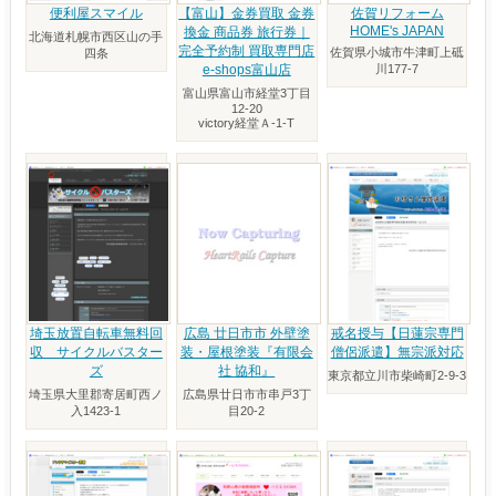
便利屋スマイル
【富山】金券買取 金券
佐賀リフォーム
HOME's JAPAN
換金 商品券 旅行券｜
北海道札幌市西区山の手
完全予約制 買取専門店
佐賀県小城市牛津町上砥
四条
e-shops富山店
川177-7
富山県富山市経堂3丁目
12-20
victory経堂Ａ-1-T
埼玉放置自転車無料回
広島 廿日市市 外壁塗
戒名授与【日蓮宗専門
収 サイクルバスター
装・屋根塗装『有限会
僧侶派遣】無宗派対応
ズ
社 協和』
東京都立川市柴崎町2-9-3
埼玉県大里郡寄居町西ノ
広島県廿日市市串戸3丁
入1423-1
目20-2