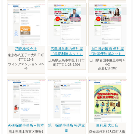
巧正株式会社
広島県呉市の便利屋
山口県岩国市 便利屋
『呉便利屋ネット』
『岩国便利屋ネット』
東京都八王子市大和田町
6丁目19-8
広島県広島市中区十日市
山口県岩国市麻里布町1-
ウィングマンション 205
4-2
町2丁目1-23-1204
茶藤ビル202
号
Akai探偵事務所－熊本
第一探偵事務所 松戸支
便利屋 大口店
部
熊本県熊本市東区東野1
愛知県丹羽郡大口町大御