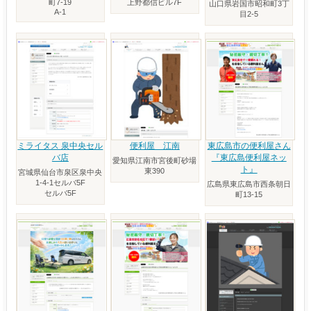
町7-19
上野都信ビル7F
山口県岩国市昭和町3丁
A-1
目2-5
ミライタス 泉中央セル
便利屋 江南
東広島市の便利屋さん
バ店
『東広島便利屋ネッ
愛知県江南市宮後町砂場
ト』
東390
宮城県仙台市泉区泉中央
1-4-1セルバ5F
広島県東広島市西条朝日
セルバ5F
町13-15