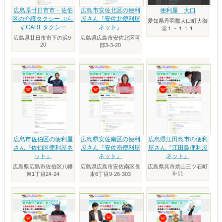
広島県廿日市市・佐伯
広島市安佐北区の便利
便利屋 大口
区の介護タクシー ぷら
屋さん『安佐北便利屋
愛知県丹羽郡大口町大御
すCAREタクシー
ネット』
堂１－１１１
広島県廿日市市下の浜9-
広島県広島市安佐北区可
20
部3-3-20
広島市佐伯区の便利屋
広島県安佐南区の便利
広島県江田島市の便利
さん『佐伯区便利屋ネ
屋さん『安佐南便利屋
屋さん『江田島便利屋
ット』
ネット』
ネット』
広島県広島市佐伯区八幡
広島県広島市安佐南区長
広島県呉市焼山三ツ石町
6-11
東1丁目24-24
束6丁目9-26-303