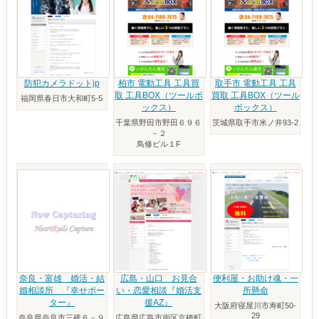
防犯カメラドットjp
柏市 電動工具 工具買
取手市 電動工具 工具
取 工具BOX（ツールボ
買取 工具BOX（ツール
福岡県春日市大和町5-5
ックス）
ボックス）
千葉県野田市野田６９６
茨城県取手市米ノ井93-2
－２
鳥修ビル１F
奈良・富雄 婚活・結
広島・山口 お見合
便利屋・お助け魂・一
婚相談所 『幸せポー
い・恋愛相談『婚活支
所懸命
ター』
援AZ』
大阪府寝屋川市寿町50-
29
奈良県奈良市三碓６－９
広島県広島市南区京橋町