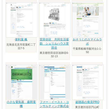
便利屋 楓
世田谷区 共同生活援
おそうじのスマイルラ
助 シェリルハウス世
ボ
北海道北見市双葉町二丁
田谷
目7-5
千葉県船橋市駿河台1-1-
50
東京都世田谷区祖師谷6-
32-13
小さな電気屋 森岡電
ファー・イースト・コ
盗聴器の発見PRO
機
ンサルティング株式会
東京都渋谷区円山町