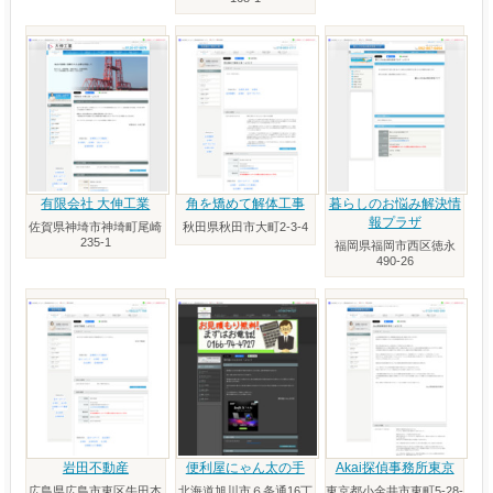
有限会社 大伸工業
角を矯めて解体工事
暮らしのお悩み解決情
報プラザ
佐賀県神埼市神埼町尾崎
秋田県秋田市大町2-3-4
235-1
福岡県福岡市西区徳永
490-26
岩田不動産
便利屋にゃん太の手
Akai探偵事務所東京
広島県広島市東区牛田本
北海道旭川市６条通16丁
東京都小金井市東町5-28-