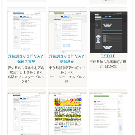
T-STYLE
浮気調査が専門なみき
浮気調査が専門なみき
探偵名古屋
探偵新宿
兵庫県加古郡播磨町古田
2丁目15-22
愛知県名古屋市中村区名
東京都新宿区愛住町１９
駅三丁目１３番２８号
番２４号
名駅セブンスタービル６
アイ・シー・エルビル２
０６号
階