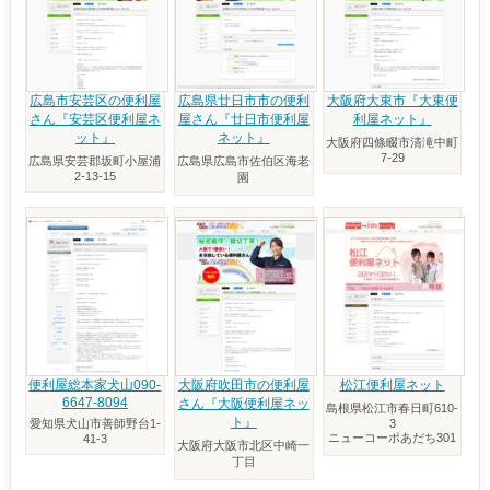
広島市安芸区の便利屋
広島県廿日市市の便利
大阪府大東市『大東便
さん『安芸区便利屋ネ
屋さん『廿日市便利屋
利屋ネット』
ット』
ネット』
大阪府四條畷市清滝中町
7-29
広島県安芸郡坂町小屋浦
広島県広島市佐伯区海老
2-13-15
園
便利屋総本家犬山090-
大阪府吹田市の便利屋
松江便利屋ネット
6647-8094
さん『大阪便利屋ネッ
島根県松江市春日町610-
ト』
愛知県犬山市善師野台1-
3
ニューコーポあだち301
41-3
大阪府大阪市北区中崎一
丁目