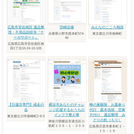
広島市安佐南区 遺品整
宮崎設備
みんなのこころ相談
理・不用品回収等『ナ
兵庫県小野市西本町574-
東京都立川市柴崎町
ーガサポート』
49
広島県広島市安佐南区相
田1丁目10-24-10-105
【日蓮宗専門】戒名の
横浜市あなたのチャレ
蜂の巣駆除 お墓参り
会
ンジ応援するおうちの
代行 庭木伐採 空家
インフラ整え隊
片付け 遺品整理 み
東京都立川市柴崎町2-9-3
どりの杜（もり）
神奈川県横浜市港北区小
机町１０６－１－３０３
広島県庄原市東本町２－
１５－１９