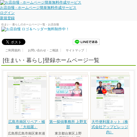
お店自慢 - ホームページ簡単無料作成サービス
ログイン
新規登録
住まい・暮らしのホームページ一覧 - お店自慢
ご利用規約
お問い合わせ・ご相談
サイトマップ
[住まい・暮らし]登録ホームページ一覧
広島市南区リペア・補
第一探偵事務所 上野支
大竹便利屋ネット（株
修「大祖羅」
部
式会社アップビレッジ
内）
広島県広島市南区東本浦
東京都台東区上野