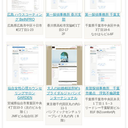
広島 ハウスコーティン
第一探偵事務所 香川支
第一探偵事務所 千葉支
グ BeINPRO
部
部
広島県広島市中区十日市
香川県高松市宮脇町1丁
千葉県千葉市中央区中央
町2丁目1-23
目2‐17
3丁目18-6
2F
なかはらビル6F
仙台女性心理カウンセ
大人の結婚相談所M’s
有賀探偵事務所 千葉
リングサロン
ブライダルジャパンイ
市拠点 浮気不倫調査
GARDEN
ンターナショナル
千葉県千葉市中央区弁天
宮城県仙台市青葉区中央
１丁目１５−３
東京都千代田区丸の内1-
4丁目10‐3（次のビルを
リードシー千葉駅前ビル
11-1
除く）
パシフィックセンチュリ
B1F BIZcomfort内
JMFビル仙台01 2F
ープレイス丸の内（８
階）