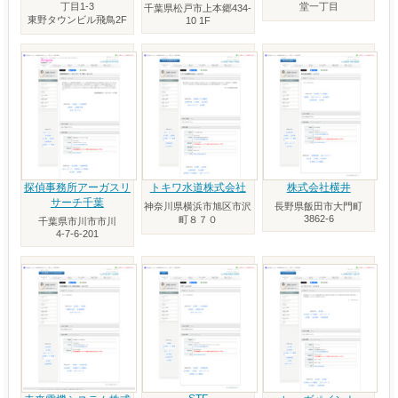
丁目1-3
堂一丁目
千葉県松戸市上本郷434-
東野タウンビル飛鳥2F
10 1F
探偵事務所アーガスリ
トキワ水道株式会社
株式会社横井
サーチ千葉
神奈川県横浜市旭区市沢
長野県飯田市大門町
3862-6
町８７０
千葉県市川市市川
4-7-6-201