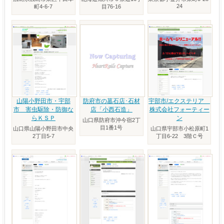
24
町4-6-7
目76-16
山陽小野田市・宇部
防府市の墓石店･石材
宇部市/エクステリア
市 害虫駆除・防御な
店「小西石造」
株式会社フォーティー
らＫＳＰ
ン
山口県防府市沖今宿2丁
目1番1号
山口県山陽小野田市中央
山口県宇部市小松原町1
2丁目5-7
丁目6-22 3階Ｃ号