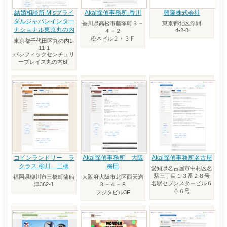
結婚相談所 M’sブライ
Akai探偵事務所-香川
興隆株式会社
ダルジャパンインター
香川県高松市藤塚町３－
東京都北区浮間
ナショナル東京丸の内
4-2-8
４－２
松本ビル２・３Ｆ
東京都千代田区丸の内1-
11-1
パシフィックセンチュリ
ープレイス丸の内8F
コインランドリー ラ
Akai探偵事務所 大阪
Akai探偵事務所名古屋
クラス 柳川 三橋
梅田
愛知県名古屋市中村区名
駅三丁目１３番２８号
福岡県柳川市三橋町蒲船
大阪府大阪市北区西天満
名駅セブンスタービル６
津362-1
３－４－８
０６号
フジタビル3F