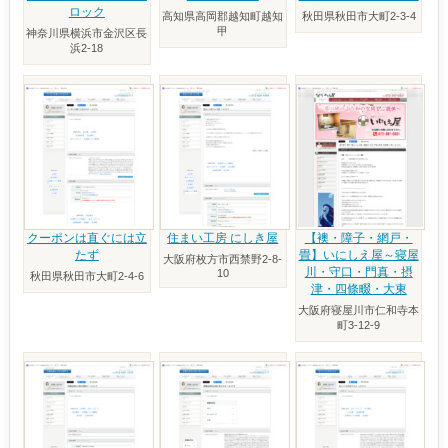
ロック
高知県高岡郡越知町越知
秋田県秋田市大町2-3-4
甲
神奈川県横浜市金沢区長
浜2-18
クーポンは直ぐには立
住まい工房 にしき屋
【襖・障子・網戸・
たず
畳】いにしえ屋～寝屋
大阪府枚方市西禁野2-8-
川・守口・門真・摂
10
秋田県秋田市大町2-4-6
津・四條畷・大東
大阪府寝屋川市仁和寺本
町3-12-9