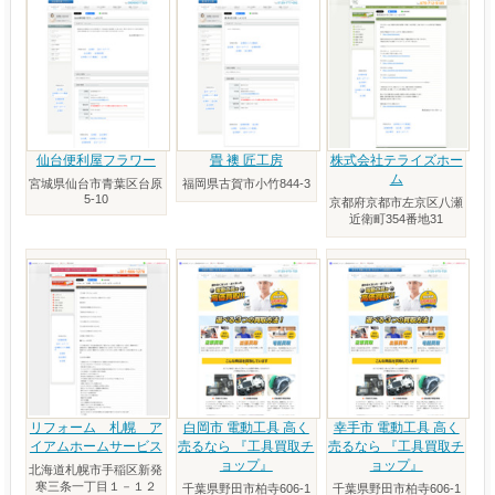
仙台便利屋フラワー
畳 襖 匠工房
株式会社テライズホー
ム
宮城県仙台市青葉区台原
福岡県古賀市小竹844-3
5-10
京都府京都市左京区八瀬
近衛町354番地31
リフォーム 札幌 ア
白岡市 電動工具 高く
幸手市 電動工具 高く
イアムホームサービス
売るなら 『工具買取チ
売るなら 『工具買取チ
ョップ』
ョップ』
北海道札幌市手稲区新発
寒三条一丁目１－１２
千葉県野田市柏寺606-1
千葉県野田市柏寺606-1