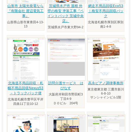
山形市 太陽光発電なら
茨城県水戸市 屋根 外
網走不用品回収Eco53
『有限会社 渡辺電気工
壁の格安 塗装工事『ペ
｜格安不用品回収パッ
事』
イントパック 茨城中央
ク
店』
山形県山形市東青田4-13-
北海道札幌市厚別区厚別
13
南1-4-8
茨城県水戸市東大野94-2
北海道不用品回収・札
訪問介護サービス は
高永ピアノ調律事務所
幌不用品回収Nexus53
ぴなす
東京都東京都 三鷹市新川
－トラックパック便
6-8-10
大阪府岸和田市野田町3
サンシャインビル1階
丁目4-9
北海道札幌市豊平区平岸
ＤＯビル 204号
四条11丁目10-12