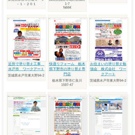
1-7
－１－２０１
fabbit
近所で塗り替え工事
快適リフォーム 栃木
お住まいの塗り替え勉
水戸市 ワークアート
県下野市の塗り替え専
強会 株式会社 ワー
門店
クアート
茨城県水戸市東大野94-2
栃木県下野市仁良川
茨城県水戸市東大野94-2
1597-47