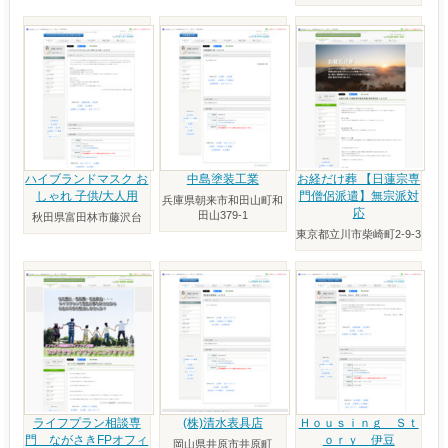
ハイブランドマスク お
中島塗装工業
お経だけ葬 【日蓮宗専
しゃれ 子供/大人用
門僧侶派遣】無宗派対
兵庫県朝来市和田山町和
応
田山379-1
秋田県富田林市藤沢台
東京都立川市柴崎町2-9-3
ライフプラン相談専
(株)清水表具店
Ｈｏｕｓｉｎｇ Ｓｔ
門 ながさきFPオフィ
ｏｒｙ 伊豆
岡山県井原市井原町