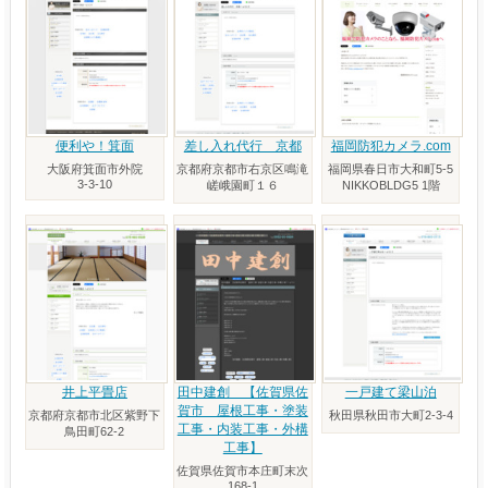
便利や！箕面
差し入れ代行 京都
福岡防犯カメラ.com
大阪府箕面市外院
京都府京都市右京区鳴滝
福岡県春日市大和町5-5
3-3-10
嵯峨園町１６
NIKKOBLDG5 1階
井上平畳店
田中建創 【佐賀県佐
一戸建て梁山泊
賀市 屋根工事・塗装
京都府京都市北区紫野下
秋田県秋田市大町2-3-4
工事・内装工事・外構
鳥田町62-2
工事】
佐賀県佐賀市本庄町末次
168-1