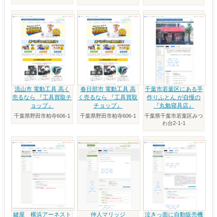
流山市 電動工具 高く
春日部市 電動工具 高
千葉市若葉区にある手
売るなら 『工具買取チ
く売るなら 『工具買取
作りふとん が自慢の
ョップ』
チョップ』
『丸勉寝具店』
千葉県野田市柏寺606-1
千葉県野田市柏寺606-1
千葉県千葉市若葉区みつ
わ台2-1-1
鍵屋 横浜アーネスト
仲人マリッジ
泣きっ面に自動販売機