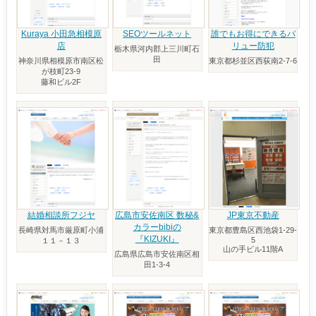
Kuraya 小田急相模原
SEOツールネット
誰でもお得にできるバ
店
リュー防犯
栃木県河内郡上三川町石
田
神奈川県相模原市南区松
東京都杉並区西荻南2-7-6
が枝町23-9
藤和ビル2F
結婚相談所フジヤ
広島市安佐南区 数秘&
JP東京不動産
カラーbibiの
長崎県対馬市厳原町小浦
東京都豊島区西池袋1-29-
『KIZUKI』
5
１１－１３
山の手ビル11階A
広島県広島市安佐南区相
田1-3-4