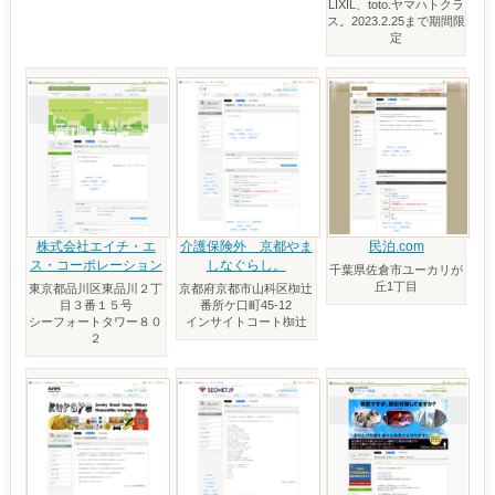
LIXIL、toto.ヤマハトクラ
ス。2023.2.25まで期間限
定
株式会社エイチ・エ
介護保険外 京都やま
民泊.com
ス・コーポレーション
しなぐらし。
千葉県佐倉市ユーカリが
丘1丁目
東京都品川区東品川２丁
京都府京都市山科区椥辻
目３番１５号
番所ケ口町45-12
シーフォートタワー８０
インサイトコート椥辻
２