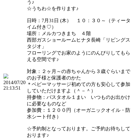
う♪
☆うちわ☆を作ります♪
日時：7月31日 (木） １０：３０～（ティータ
イム付き♡）
場所：メルカつきまち ４階
西部ガスショールームヒナタ長崎「リビングス
タジオ」
フローリングでお家のようにのんびりしてもら
える空間です♪
対象：２ヶ月～の赤ちゃんから３歳ぐらいまで
のお子様と保護者のかた
2014/07/20
＊ベビーマッサージ初めての方も安心して参加
21:13:51
していただけますよ（＾－＾）
持参物：バスタオル１まい いつものお出かけ
に必要なものなど
参加費：１２００円（オーガニックオイル・防
水シート付き）
☆予約制となっております。ご予約お待ちして
おります♪