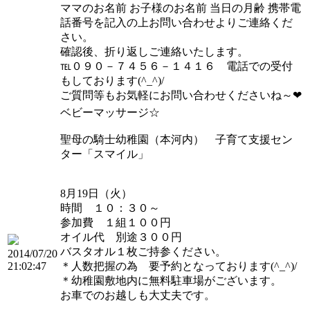
ママのお名前 お子様のお名前 当日の月齢 携帯電
話番号を記入の上お問い合わせよりご連絡くだ
さい。
確認後、折り返しご連絡いたします。
℡０９０－７４５６－１４１６ 電話での受付
もしております(^_^)/
ご質問等もお気軽にお問い合わせくださいね～❤
ベビーマッサージ☆
聖母の騎士幼稚園（本河内） 子育て支援セン
ター「スマイル」
8月19日（火）
時間 １０：３０～
参加費 １組１００円
オイル代 別途３００円
バスタオル１枚ご持参ください。
2014/07/20
21:02:47
＊人数把握の為 要予約となっております(^_^)/
＊幼稚園敷地内に無料駐車場がございます。
お車でのお越しも大丈夫です。