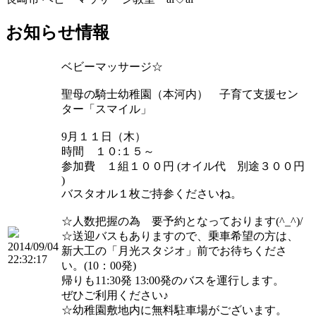
お知らせ情報
ベビーマッサージ☆
聖母の騎士幼稚園（本河内） 子育て支援セン
ター「スマイル」
9月１１日（木）
時間 １０:１５～
参加費 １組１００円 (オイル代 別途３００円
)
バスタオル１枚ご持参くださいね。
☆人数把握の為 要予約となっております(^_^)/
☆送迎バスもありますので、乗車希望の方は、
2014/09/04
新大工の「月光スタジオ」前でお待ちくださ
22:32:17
い。(10：00発)
帰りも11:30発 13:00発のバスを運行します。
ぜひご利用ください♪
☆幼稚園敷地内に無料駐車場がございます。