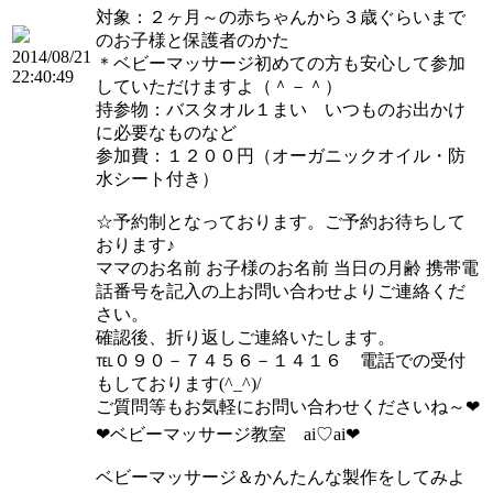
対象：２ヶ月～の赤ちゃんから３歳ぐらいまで
のお子様と保護者のかた
2014/08/21
＊ベビーマッサージ初めての方も安心して参加
22:40:49
していただけますよ（＾－＾）
持参物：バスタオル１まい いつものお出かけ
に必要なものなど
参加費：１２００円（オーガニックオイル・防
水シート付き）
☆予約制となっております。ご予約お待ちして
おります♪
ママのお名前 お子様のお名前 当日の月齢 携帯電
話番号を記入の上お問い合わせよりご連絡くだ
さい。
確認後、折り返しご連絡いたします。
℡０９０－７４５６－１４１６ 電話での受付
もしております(^_^)/
ご質問等もお気軽にお問い合わせくださいね～❤
❤ベビーマッサージ教室 ai♡ai❤
ベビーマッサージ＆かんたんな製作をしてみよ