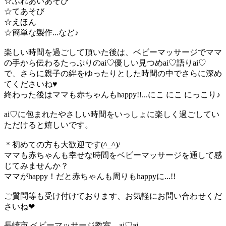
☆ふれあいあそび
☆てあそび
☆えほん
☆簡単な製作...など♪
楽しい時間を過ごして頂いた後は、ベビーマッサージでママ
の手から伝わるたっぷりのai♡優しい見つめai♡語りai♡
で、さらに親子の絆をゆったりとした時間の中でさらに深め
てくださいね♥
終わった後はママも赤ちゃんもhappy!!...にこ にこ にっこり♪
ai♡に包まれたやさしい時間をいっしょに楽しく過ごしてい
ただけると嬉しいです。
＊初めての方も大歓迎です(^_^)/
ママも赤ちゃんも幸せな時間をベビーマッサージを通して感
じてみませんか？
ママがhappy！だと赤ちゃんも周りもhappyに...!!
ご質問等も受け付けております、お気軽にお問い合わせくだ
さいね❤
長崎市 ベビーマッサージ教室 ai♡ai