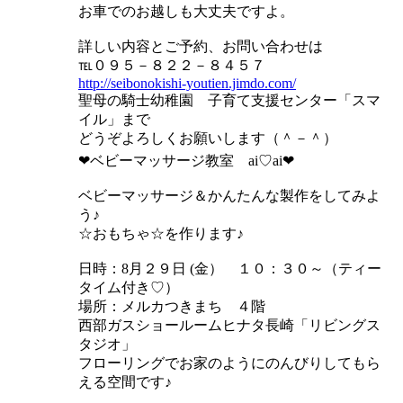
お車でのお越しも大丈夫ですよ。
詳しい内容とご予約、お問い合わせは
℡０９５－８２２－８４５７
http://seibonokishi-youtien.jimdo.com/
聖母の騎士幼稚園 子育て支援センター「スマ
イル」まで
どうぞよろしくお願いします（＾－＾）
❤ベビーマッサージ教室 ai♡ai❤
ベビーマッサージ＆かんたんな製作をしてみよ
う♪
☆おもちゃ☆を作ります♪
日時：8月２９日 (金） １０：３０～（ティー
タイム付き♡）
場所：メルカつきまち ４階
西部ガスショールームヒナタ長崎「リビングス
タジオ」
フローリングでお家のようにのんびりしてもら
える空間です♪