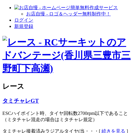
お店自慢 - ロゴ＆ヘッダー無料制作中！
ログイン
新規登録
レース
タミチャレGT
ESCハイポイント時、タイヤ回転数2700rpm以下であること
（ミタチャレ混走の場合はミタチャレ規定）
タミチャレ接着済みラジアルタイヤ(当・・・[
続きを見る
]